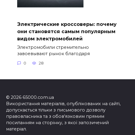
Электрические кроссоверы: почему
они становятся самым популярным
видом электромобилей
Электромобили стремительно
завоевывают рынок благодаря
0
28
© 2026 65000.com.ua
Використання матеріалів, опублікованих на сайті,
допускається тільки з письмового дозволу
правовласника та з обов'язковим прямим
посиланням на сторінку, з якої запозичений
матеріал.