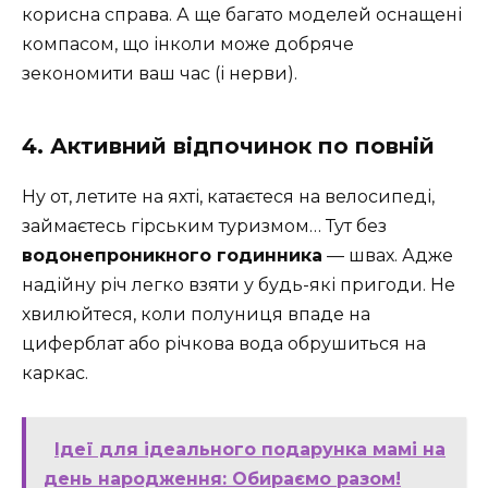
корисна справа. А ще багато моделей оснащені
компасом, що інколи може добряче
зекономити ваш час (і нерви).
4. Активний відпочинок по повній
Ну от, летите на яхті, катаєтеся на велосипеді,
займаєтесь гірським туризмом… Тут без
водонепроникного годинника
— швах. Адже
надійну річ легко взяти у будь-які пригоди. Не
хвилюйтеся, коли полуниця впаде на
циферблат або річкова вода обрушиться на
каркас.
Ідеї для ідеального подарунка мамі на
день народження: Обираємо разом!