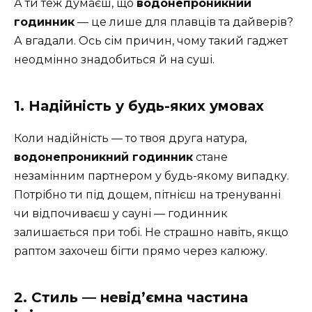
А ти теж думаєш, що
водонепроникний
годинник
— це лише для плавців та дайверів?
А вгадали. Ось сім причин, чому такий гаджет
неодмінно знадобиться й на суші.
1. Надійність у будь-яких умовах
Коли надійність — то твоя друга натура,
водонепроникний годинник
стане
незамінним партнером у будь-якому випадку.
Потрібно ти під дощем, пітнієш на тренуванні
чи відпочиваєш у сауні — годинник
залишається при тобі. Не страшно навіть, якщо
раптом захочеш бігти прямо через калюжу.
2. Стиль — невід’ємна частина