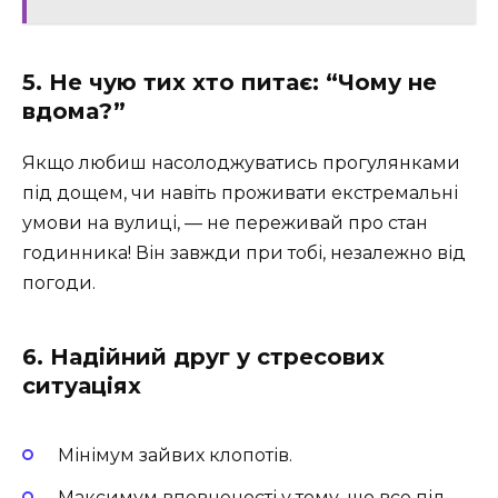
5. Не чую тих хто питає: “Чому не
вдома?”
Якщо любиш насолоджуватись прогулянками
під дощем, чи навіть проживати екстремальні
умови на вулиці, — не переживай про стан
годинника! Він завжди при тобі, незалежно від
погоди.
6. Надійний друг у стресових
ситуаціях
Мінімум зайвих клопотів.
Максимум впевненості у тому, що все під