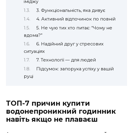
іміджу
3. Функціональність, яка дивує
4. Активний відпочинок по повній
5. Не чую тих хто питає: “Чому не
вдома?”
6. Надійний друг у стресових
ситуаціях
7. Технології — для людей
Підсумок: запорука успіху у вашій
руці
ТОП-7 причин купити
водонепроникний годинник
навіть якщо не плаваєш