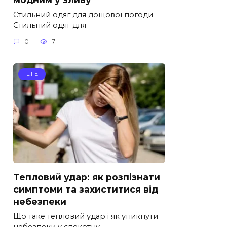
Стильний одяг для дощової погоди
Стильний одяг для
0
7
LIFE
Тепловий удар: як розпізнати
симптоми та захиститися від
небезпеки
Що таке тепловий удар і як уникнути
небезпеки у спекотну