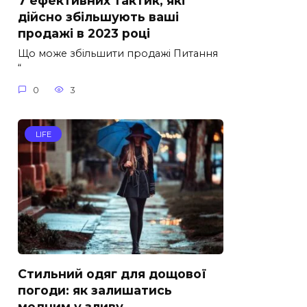
7 ефективних тактик, які
дійсно збільшують ваші
продажі в 2023 році
Що може збільшити продажі Питання
“
0
3
LIFE
Стильний одяг для дощової
погоди: як залишатись
модним у зливу