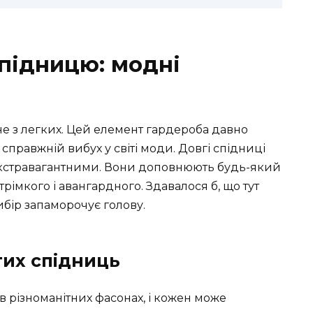
підницю: модні
е з легких. Цей елемент гардероба давно
 справжній вибух у світі моди. Довгі спідниці
 екстравагантними. Вони доповнюють будь-який
трімкого і авангардного. Здавалося б, що тут
ибір запаморочує голову.
гих спідниць
в різноманітних фасонах, і кожен може