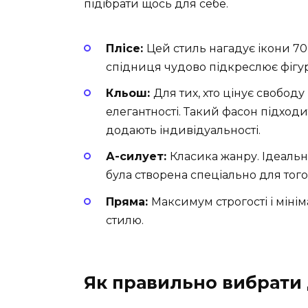
підібрати щось для себе.
Плісе:
Цей стиль нагадує ікони 70
спідниця чудово підкреслює фігур
Кльош:
Для тих, хто цінує свободу
елегантності. Такий фасон підходить
додають індивідуальності.
А-силует:
Класика жанру. Ідеально
була створена спеціально для тог
Пряма:
Максимум строгості і мінім
стилю.
Як правильно вибрати