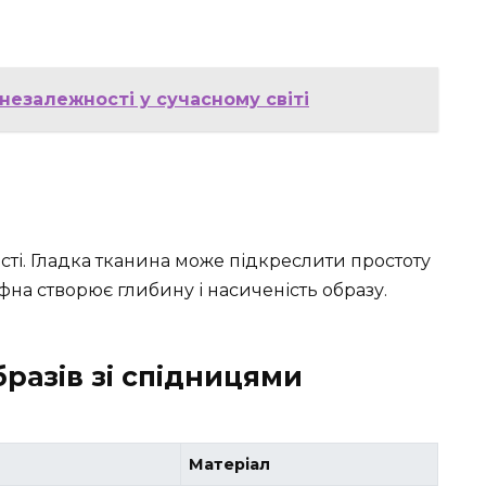
незалежності у сучасному світі
ості. Гладка тканина може підкреслити простоту
фна створює глибину і насиченість образу.
разів зі спідницями
Матеріал