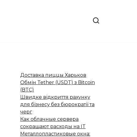
Доставка пиццы Харьков
Обмін Tether (USDT) з Bitcoin
(BTC)
Швидке відкриття рахунку
для бізнесу без бюрократії та
черг
Как облачные сервера
сокращают расходы на IT
Металлопластиковые окна: