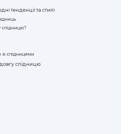
ні тенденції та стилі
підниць
у спідницю?
 зі спідницями
и довгу спідницю