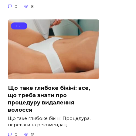
0
8
LIFE
Що таке глибоке бікіні: все,
що треба знати про
процедуру видалення
волосся
Що таке глибоке бікіні: Процедура,
переваги та рекомендації
0
15