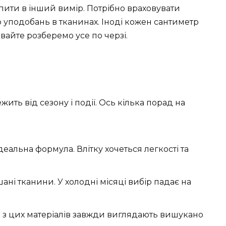
пити в інший вимір. Потрібно враховувати
до уподобань в тканинах. Іноді кожен сантиметр
вайте розберемо усе по черзі.
ить від сезону і події. Ось кілька порад на
деальна формула. Влітку хочеться легкості та
шані тканини. У холодні місяці вибір падає на
і з цих матеріалів завжди виглядають вишукано