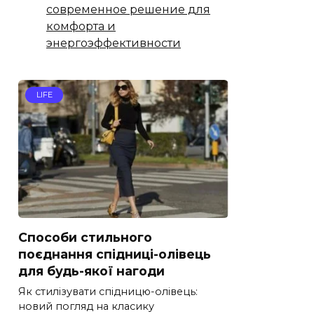
современное решение для
комфорта и
энергоэффективности
LIFE
Способи стильного
поєднання спідниці-олівець
для будь-якої нагоди
Як стилізувати спідницю-олівець:
новий погляд на класику