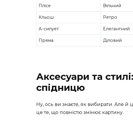
Плісе
Вільний
Кльош
Ретро
А-силует
Елегантний
Пряма
Діловий
Аксесуари та стилі
спідницю
Ну, ось ви знаєте, як вибирати. Але й 
це те, що повністю змінює картину.