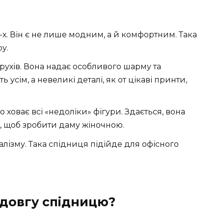
-х. Він є не лише модним, а й комфортним. Така
у.
 рухів. Вона надає особливого шарму та
 усім, а невеликі деталі, як от цікаві принти,
 ховає всі «недоліки» фігури. Здається, вона
о, щоб зробити даму жіночною.
алізму. Така спідниця підійде для офісного
 довгу спідницю?