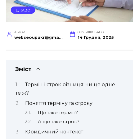
ЦІКАВО
АВТОР
ОПУБЛІКОВАНО
webseoupukr@gmail.com
14 Грудня, 2025
Зміст
Термін і строк різниця: чи це одне і
те ж?
Поняття терміну та строку
Що таке термін?
А що таке строк?
Юридичний контекст