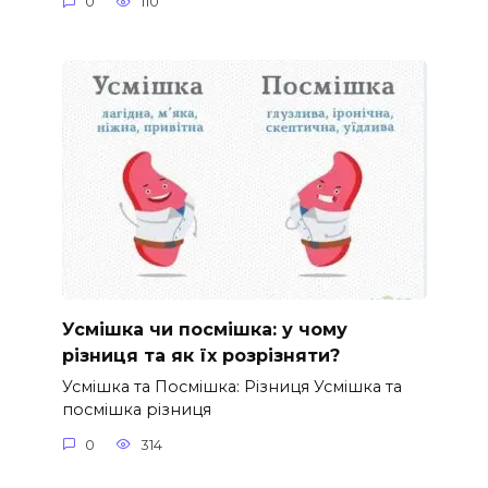
0
110
Усмішка чи посмішка: у чому
різниця та як їх розрізняти?
Усмішка та Посмішка: Різниця Усмішка та
посмішка різниця
0
314