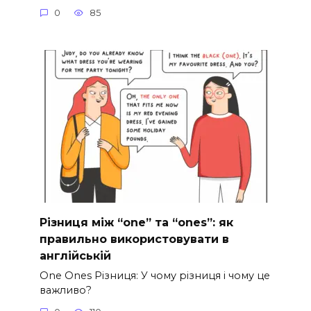
0
85
Різниця між “one” та “ones”: як
правильно використовувати в
англійській
One Ones Різниця: У чому різниця і чому це
важливо?