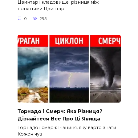
Цвинтар і кладовище: різниця між
поняттями Цвинтар
0
295
Торнадо і Смерч: Яка Різниця?
Дізнайтеся Все Про Ці Явища
Торнадо і смерч: Різниця, яку варто знати
Кожен чув