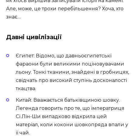
як хтось вирішив записувати історії на камені.
Але, може, це трохи перебільшення? Хоча, хто
знає…
Давні цивілізації
Єгипет: Відомо, що давньоєгипетські
фараони були великими поціновувачами
льону. Тонкі тканини, знайдені в гробницях,
свідчать про високий ступінь досконалості
ткацтва.
Китай: Вважається батьківщиною шовку.
Легенда говорить про те, що імператриця
Сі Лін-Ши випадково відкрила цей
матеріал, коли кокони шовкопряда впали у
її чай.