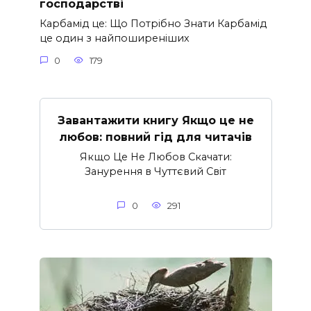
господарстві
Карбамід це: Що Потрібно Знати Карбамід
це один з найпоширеніших
0
179
Завантажити книгу Якщо це не
любов: повний гід для читачів
Якщо Це Не Любов Скачати:
Занурення в Чуттєвий Світ
0
291