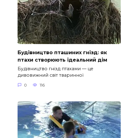
Будівництво пташиних гнізд: як
птахи створюють ідеальний дім
Будівництво гнізд птахами — це
дивовижний світ тваринної
0
116