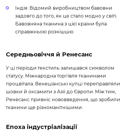
Індія: Відомий виробництвом бавовни
задовго до того, як це стало модно у світі.
Бавовняна тканина з цієї країни була
справжньою розкішшю.
Середньовіччя й Ренесанс
У ці періоди текстиль залишався символом
статусу. Міжнародна торгівля тканинами
процвітала. Венеціанські купці переправляли
шовки й оксамити з Азії до Європи. Між тим,
Ренесанс привніс нововведення, що зробили
тканини ще різноманітнішими.
Епоха індустріалізації