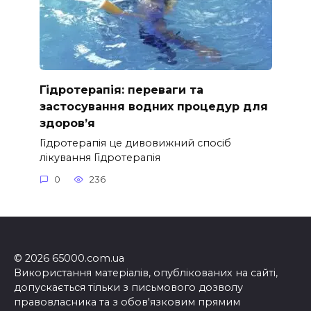
Гідротерапія: переваги та
застосування водних процедур для
здоров’я
Гідротерапія це дивовижний спосіб
лікування Гідротерапія
0
236
© 2026 65000.com.ua
Використання матеріалів, опублікованих на сайті,
допускається тільки з письмового дозволу
правовласника та з обов'язковим прямим