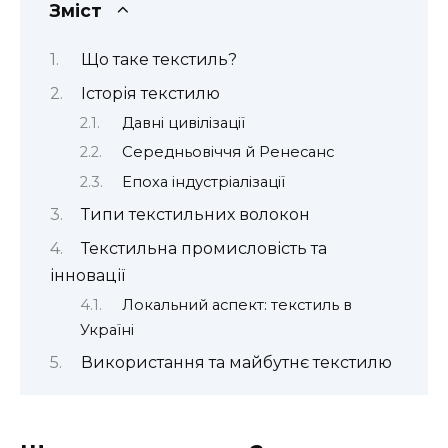
Зміст
Що таке текстиль?
Історія текстилю
Давні цивілізації
Середньовіччя й Ренесанс
Епоха індустріалізації
Типи текстильних волокон
Текстильна промисловість та
інновації
Локальний аспект: текстиль в
Україні
Використання та майбутнє текстилю