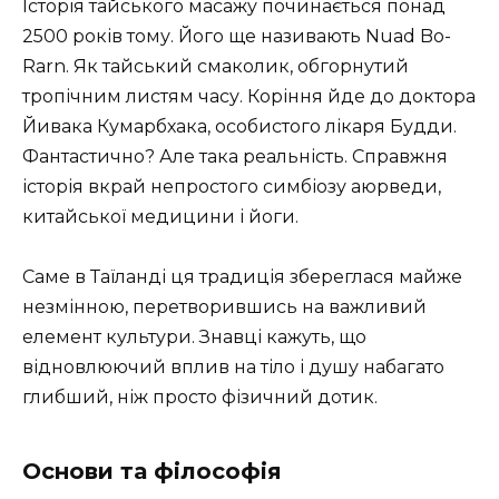
Історія тайського масажу починається понад
2500 років тому. Його ще називають Nuad Bo-
Rarn. Як тайський смаколик, обгорнутий
тропічним листям часу. Коріння йде до доктора
Йивака Кумарбхака, особистого лікаря Будди.
Фантастично? Але така реальність. Справжня
історія вкрай непростого симбіозу аюрведи,
китайської медицини і йоги.
Саме в Таїланді ця традиція збереглася майже
незмінною, перетворившись на важливий
елемент культури. Знавці кажуть, що
відновлюючий вплив на тіло і душу набагато
глибший, ніж просто фізичний дотик.
Основи та філософія