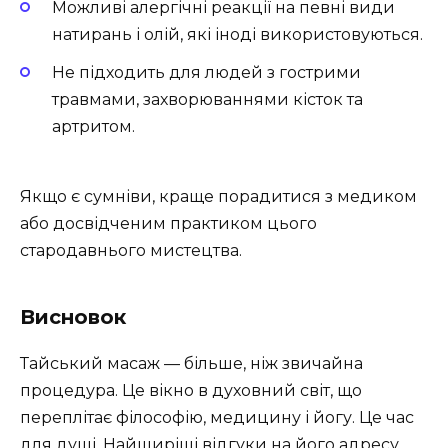
Можливі алергічні реакції на певні види
натирань і олій, які іноді використовуються.
Не підходить для людей з гострими
травмами, захворюваннями кісток та
артритом.
Якщо є сумніви, краще порадитися з медиком
або досвідченим практиком цього
стародавнього мистецтва.
Висновок
Тайський масаж — більше, ніж звичайна
процедура. Це вікно в духовний світ, що
переплітає філософію, медицину і йогу. Це час
для душі. Найщиріші відгуки на його адресу