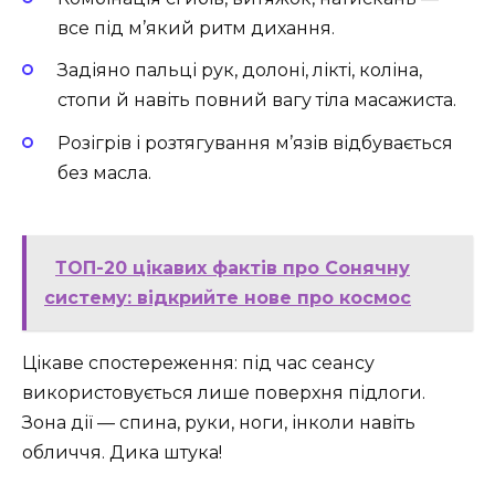
все під м’який ритм дихання.
Задіяно пальці рук, долоні, лікті, коліна,
стопи й навіть повний вагу тіла масажиста.
Розігрів і розтягування м’язів відбувається
без масла.
ТОП-20 цікавих фактів про Сонячну
систему: відкрийте нове про космос
Цікаве спостереження: під час сеансу
використовується лише поверхня підлоги.
Зона дії — спина, руки, ноги, інколи навіть
обличчя. Дика штука!