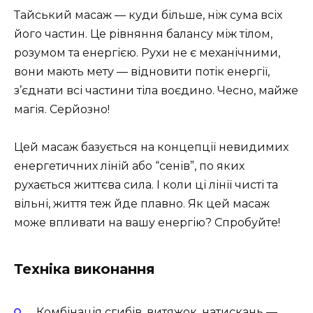
Тайський масаж — куди більше, ніж сума всіх
його частин. Це рівняння балансу між тілом,
розумом та енергією. Рухи не є механічними,
вони мають мету — відновити потік енергії,
з’єднати всі частини тіла воєдино. Чесно, майже
магія. Серйозно!
Цей масаж базується на концепції невидимих
енергетичних ліній або “сенів”, по яких
рухається життєва сила. І коли ці лінії чисті та
вільні, життя теж йде плавно. Як цей масаж
може впливати на вашу енергію? Спробуйте!
Техніка виконання
Комбінація сгибів, витяжок, натискань —