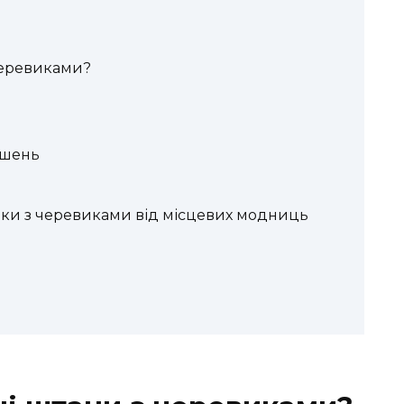
черевиками?
ішень
ивки з черевиками від місцевих модниць