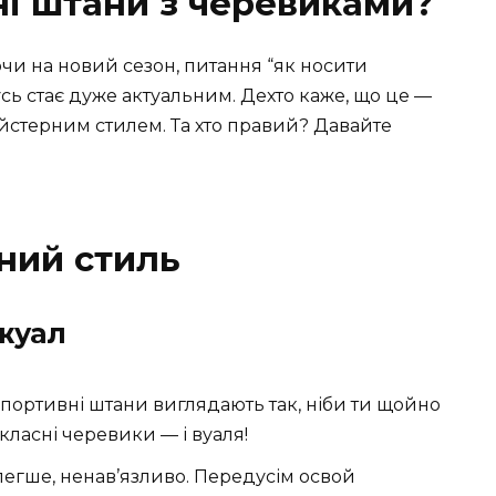
ні штани з черевиками?
ючи на новий сезон, питання “як носити
сь стає дуже актуальним. Дехто каже, що це —
айстерним стилем. Та хто правий? Давайте
ний стиль
жуал
спортивні штани виглядають так, ніби ти щойно
класні черевики — і вуаля!
 легше, ненав’язливо. Передусім освой