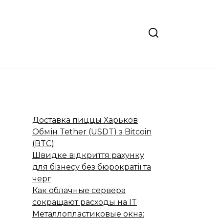
Доставка пиццы Харьков
Обмін Tether (USDT) з Bitcoin
(BTC)
Швидке відкриття рахунку
для бізнесу без бюрократії та
черг
Как облачные сервера
сокращают расходы на IT
Металлопластиковые окна: