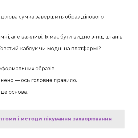
 ділова сумка завершить образ ділового
і, але важливі. Їх має бути видно з-під штанів.
Товстий каблук чи модні на платформі?
еформальних образів.
нено — ось головне правило.
це основа.
птоми і методи лікування захворювання