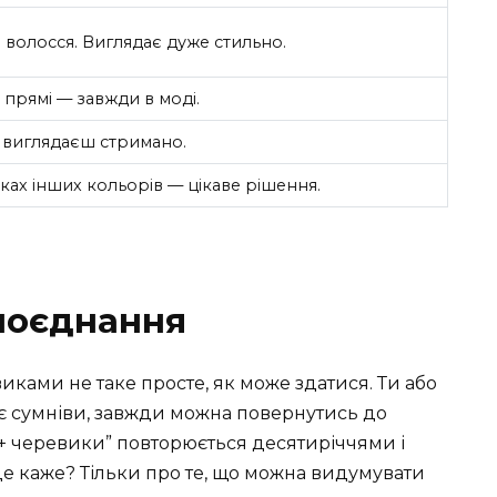
 волосся. Виглядає дуже стильно.
 прямі — завжди в моді.
виглядаєш стримано.
ах інших кольорів — цікаве рішення.
поєднання
ками не таке просте, як може здатися. Ти або
 є сумніви, завжди можна повернутись до
+ черевики” повторюється десятиріччями і
це каже? Тільки про те, що можна видумувати