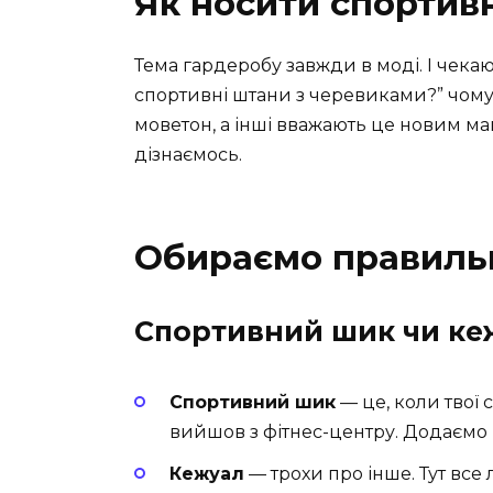
Як носити спортив
Тема гардеробу завжди в моді. І чека
спортивні штани з черевиками?” чому
моветон, а інші вважають це новим м
дізнаємось.
Обираємо правиль
Спортивний шик чи ке
Спортивний шик
— це, коли твої 
вийшов з фітнес-центру. Додаємо 
Кежуал
— трохи про інше. Тут все