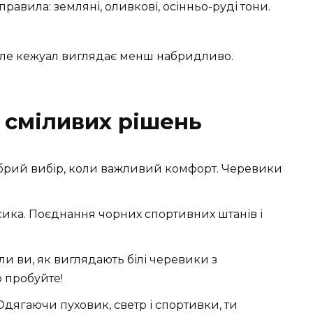
правила: земляні, оливкові, осінньо-руді тони.
 але кежуал виглядає менш набридливо.
 сміливих рішень
брий вибір, коли важливий комфорт. Черевики
ика. Поєднання чорних спортивних штанів і
и ви, як виглядають білі черевики з
 пробуйте!
Одягаючи пуховик, светр і спортивки, ти