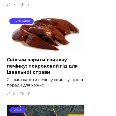
0
8
КУЛІНАРІЯ
Скільки варити свинячу
печінку: покроковий гід для
ідеальної страви
Скільки варити печінку свинячу: прості
поради для кожної
0
18
РІЗНЕ