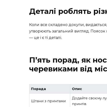
Деталі роблять рі
Коли все складено докупи, видається, 
утворюють загальний вигляд. Поясок 
— це і є ті деталі.
П’ять порад, як но
черевиками від мі
Порада
Опис
Додайте своєму л
Штани з принтами
принтів.