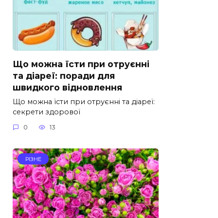
Що можна їсти при отруєнні
та діареї: поради для
швидкого відновлення
Що можна їсти при отруєнні та діареї:
секрети здорової
0
13
РІЗНЕ