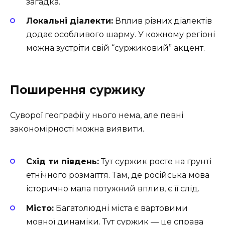
загадка.
Локальні діалекти:
Вплив різних діалектів
додає особливого шарму. У кожному регіоні
можна зустріти свій “суржиковий” акцент.
Поширення суржику
Суворої географії у нього нема, але певні
закономірності можна виявити.
Схід ти південь:
Тут суржик росте на ґрунті
етнічного розмаїття. Там, де російська мова
історично мала потужний вплив, є її слід.
Місто:
Багатолюдні міста є вартовими
мовної динаміки. Тут суржик — це справа