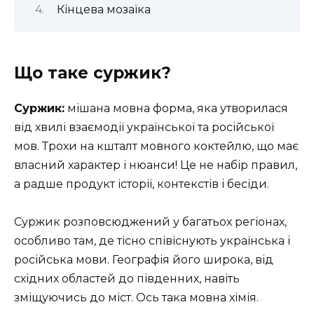
Кінцева мозаїка
Що таке суржик?
Суржик:
мішана мовна форма, яка утворилася
від хвилі взаємодії української та російської
мов. Трохи на кшталт мовного коктейлю, що має
власний характер і нюанси! Це не набір правил,
а радше продукт історії, контекстів і бесіди.
Суржик розповсюджений у багатьох регіонах,
особливо там, де тісно співіснують українська і
російська мови. Географія його широка, від
східних областей до південних, навіть
зміщуючись до міст. Ось така мовна хімія.