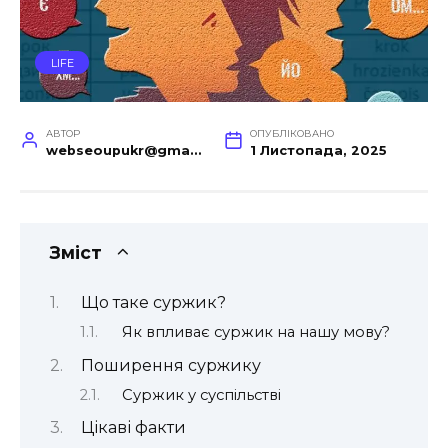
LIFE
АВТОР
ОПУБЛІКОВАНО
webseoupukr@gmail.com
1 Листопада, 2025
Зміст
Що таке суржик?
Як впливає суржик на нашу мову?
Поширення суржику
Суржик у суспільстві
Цікаві факти