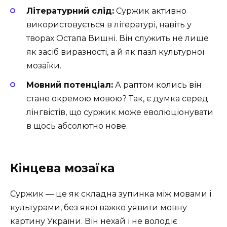
Літературний слід:
Суржик активно
використовується в літературі, навіть у
творах Остапа Вишні. Він служить не лише
як засіб виразності, а й як пазл культурної
мозаїки.
Мовний потенціал:
А раптом колись він
стане окремою мовою? Так, є думка серед
лінгвістів, що суржик може еволюціонувати
в щось абсолютно нове.
Кінцева мозаїка
Суржик — це як складна зупинка між мовами і
культурами, без якої важко уявити мовну
картину України. Він нехай і не володіє