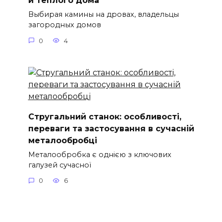
и теплого дома
Выбирая камины на дровах, владельцы
загородных домов
0
4
Стругальний станок: особливості,
переваги та застосування в сучасній
металообробці
Металообробка є однією з ключових
галузей сучасної
0
6