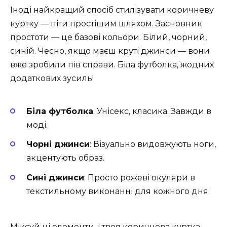
Іноді найкращий спосіб стилізувати коричневу
куртку — піти простішим шляхом. Засновник
простоти — це базові кольори. Білий, чорний,
синій. Чесно, якщо маєш круті джинси — вони
вже зробили пів справи. Біла футболка, жодних
додаткових зусиль!
Біла футболка
: Унісекс, класика. Завжди в
моді.
Чорні джинси
: Візуально видовжують ноги,
акцентують образ.
Сині джинси
: Просто рожеві окуляри в
текстильному виконанні для кожного дня.
Міксуй ці елементи, і твоя коричнева куртка