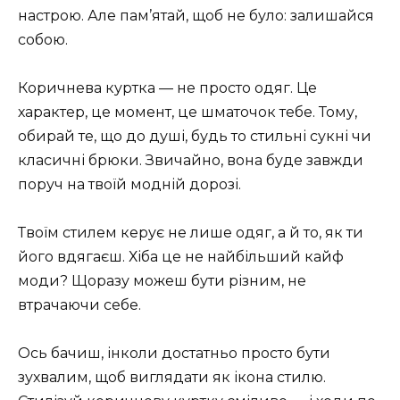
настрою. Але пам’ятай, щоб не було: залишайся
собою.
Коричнева куртка — не просто одяг. Це
характер, це момент, це шматочок тебе. Тому,
обирай те, що до душі, будь то стильні сукні чи
класичні брюки. Звичайно, вона буде завжди
поруч на твоїй модній дорозі.
Твоїм стилем керує не лише одяг, а й то, як ти
його вдягаєш. Хіба це не найбільший кайф
моди? Щоразу можеш бути різним, не
втрачаючи себе.
Ось бачиш, інколи достатньо просто бути
зухвалим, щоб виглядати як ікона стилю.