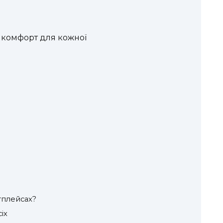
а комфорт для кожної
тплейсах?
іх