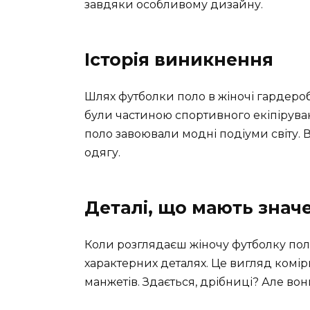
завдяки особливому дизайну.
Історія виникнення
Шлях футболки поло в жіночі гардеро
були частиною спортивного екіпіруванн
поло завоювали модні подіуми світу
одягу.
Деталі, що мають знач
Коли розглядаєш жіночу футболку поло
характерних деталях. Це вигляд комірц
манжетів. Здається, дрібниці? Але во