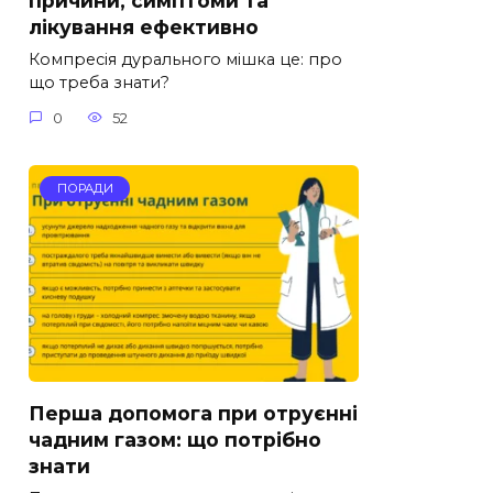
причини, симптоми та
лікування ефективно
Компресія дурального мішка це: про
що треба знати?
0
52
ПОРАДИ
Перша допомога при отруєнні
чадним газом: що потрібно
знати