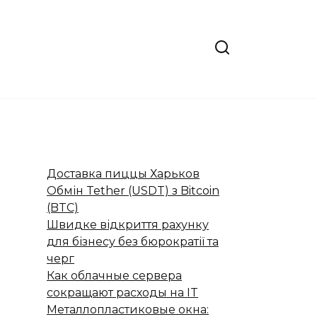
Доставка пиццы Харьков
Обмін Tether (USDT) з Bitcoin
(BTC)
Швидке відкриття рахунку
для бізнесу без бюрократії та
черг
Как облачные сервера
сокращают расходы на IT
Металлопластиковые окна: