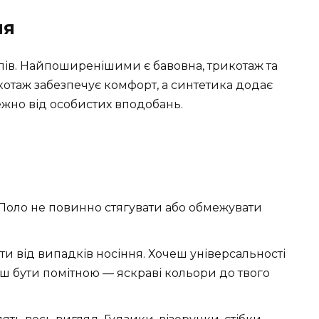
ня
алів. Найпоширенішими є бавовна, трикотаж та
котаж забезпечує комфорт, а синтетика додає
лежно від особистих вподобань.
Поло не повинно стягувати або обмежувати
и від випадків носіння. Хочеш універсальності
еш бути помітною — яскраві кольори до твого