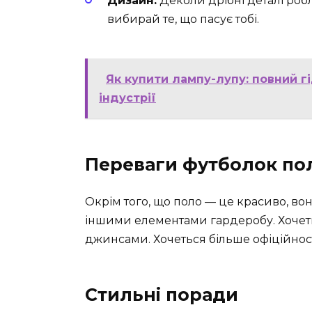
Дизайн:
Деколи дрібні деталі робл
вибирай те, що пасує тобі.
Як купити лампу-лупу: повний гі
індустрії
Переваги футболок по
Окрім того, що поло — це красиво, во
іншими елементами гардеробу. Хочет
джинсами. Хочеться більше офіційнос
Стильні поради