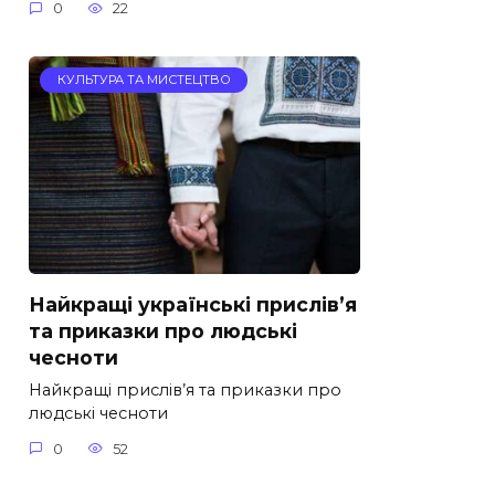
0
22
КУЛЬТУРА ТА МИСТЕЦТВО
Найкращі українські прислів’я
та приказки про людські
чесноти
Найкращі прислів’я та приказки про
людські чесноти
0
52