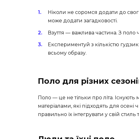
Ніколи не соромся додати до сво
може додати загадковості.
Взуття — важлива частина. З поло
Експериментуй з кількістю гудзикі
всьому образу.
Поло для різних сезоні
Поло — це не тільки про літа. Існуют
матеріалами, які підходять для осені ч
правильно їх інтегрувати у свій стиль 
Люди та їхні поло