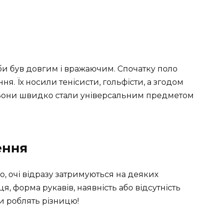
би був довгим і вражаючим. Спочатку поло
я. Їх носили тенісисти, гольфісти, а згодом
. Вони швидко стали універсальним предметом
ення
, очі відразу затримуються на деяких
я, форма рукавів, наявність або відсутність
ни роблять різницю!