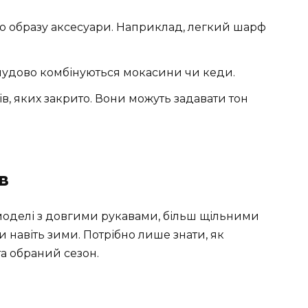
го образу аксесуари. Наприклад, легкий шарф
 чудово комбінуються мокасини чи кеди.
в, яких закрито. Вони можуть задавати тон
в
ь моделі з довгими рукавами, більш щільними
и навіть зими. Потрібно лише знати, як
та обраний сезон.