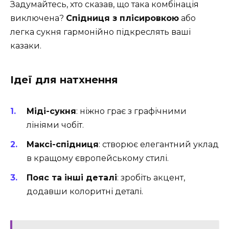
Задумайтесь, хто сказав, що така комбінація
виключена?
Спідниця з плісировкою
або
легка сукня гармонійно підкреслять ваші
казаки.
Ідеї для натхнення
Міді-сукня
: ніжно грає з графічними
лініями чобіт.
Максі-спідниця
: створює елегантний уклад
в кращому європейському стилі.
Пояс та інші деталі
: зробіть акцент,
додавши колоритні деталі.