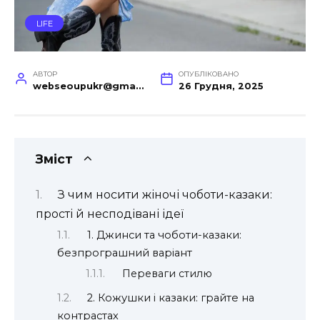
LIFE
АВТОР
ОПУБЛІКОВАНО
webseoupukr@gmail.com
26 Грудня, 2025
Зміст
З чим носити жіночі чоботи-казаки:
прості й несподівані ідеї
1. Джинси та чоботи-казаки:
безпрограшний варіант
Переваги стилю
2. Кожушки і казаки: грайте на
контрастах