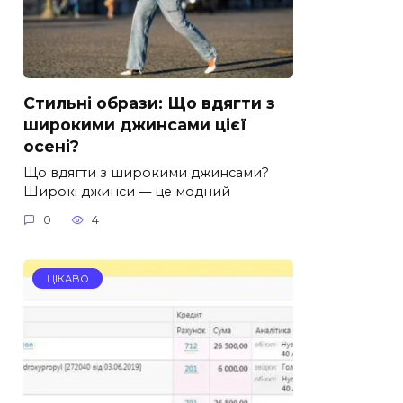
Стильні образи: Що вдягти з
широкими джинсами цієї
осені?
Що вдягти з широкими джинсами?
Широкі джинси — це модний
0
4
ЦІКАВО