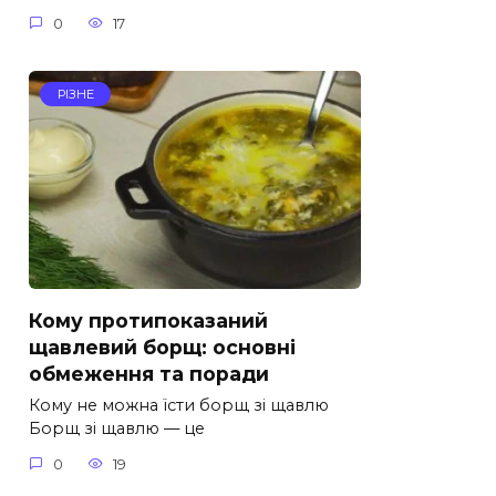
0
17
РІЗНЕ
Кому протипоказаний
щавлевий борщ: основні
обмеження та поради
Кому не можна їсти борщ зі щавлю
Борщ зі щавлю — це
0
19