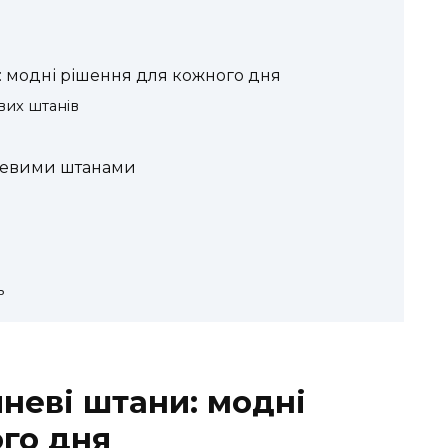
: модні рішення для кожного дня
вих штанів
невими штанами
ь
неві штани: модні
го дня