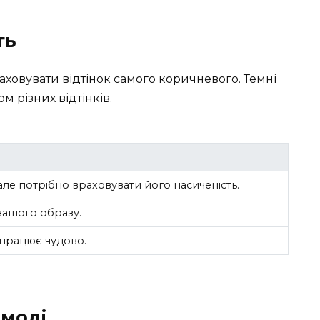
ть
ховувати відтінок самого коричневого. Темні
 різних відтінків.
але потрібно враховувати його насиченість.
вашого образу.
 працює чудово.
 моді