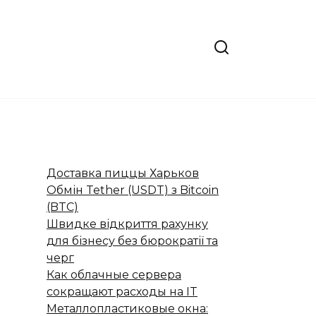
Доставка пиццы Харьков
Обмін Tether (USDT) з Bitcoin
(BTC)
Швидке відкриття рахунку
для бізнесу без бюрократії та
черг
Как облачные сервера
сокращают расходы на IT
Металлопластиковые окна: