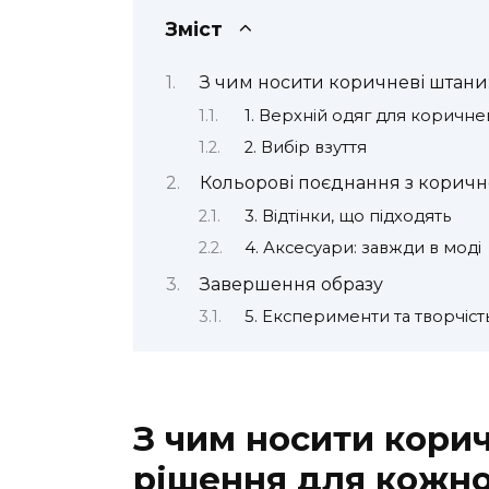
Зміст
З чим носити коричневі штани
1. Верхній одяг для коричне
2. Вибір взуття
Кольорові поєднання з корич
3. Відтінки, що підходять
4. Аксесуари: завжди в моді
Завершення образу
5. Експерименти та творчіст
З чим носити корич
рішення для кожно