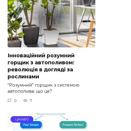
Інноваційний розумний
горщик з автополивом:
революція в догляді за
рослинами
“Розумний” горщик з системою
автополива: що це?
0
7
ЦІКАВО