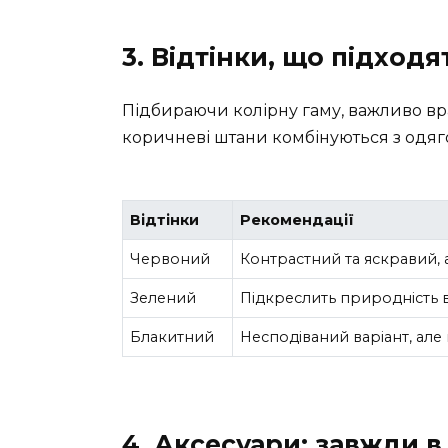
3. Відтінки, що підходя
Підбираючи колірну гаму, важливо вра
коричневі штани комбінуються з одягом
Відтінки
Рекомендації
Червоний
Контрастний та яскравий, 
Зелений
Підкреслить природність 
Блакитний
Несподіваний варіант, але
4. Аксесуари: завжди в