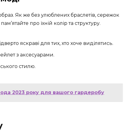
браз. Як же без улюблених браслетів, сережок
пам’ятайте про їхній колір та структуру.
 відверто яскраві для тих, хто хоче виділятись.
йлет з аксесуарами.
ського стилю.
 мода 2023 року для вашого гардеробу
у