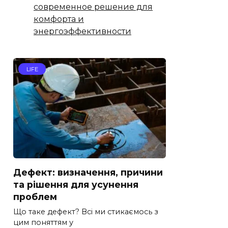
современное решение для
комфорта и
энергоэффективности
LIFE
Дефект: визначення, причини
та рішення для усунення
проблем
Що таке дефект? Всі ми стикаємось з
цим поняттям у