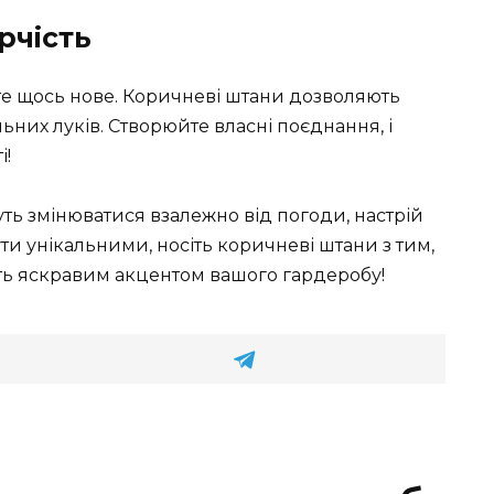
рчість
е щось нове. Коричневі штани дозволяють
них луків. Створюйте власні поєднання, і
і!
ь змінюватися взалежно від погоди, настрій
ути унікальними, носіть коричневі штани з тим,
ть яскравим акцентом вашого гардеробу!