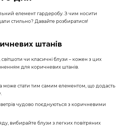
льний елемент гардеробу. З чим носити
дали стильно? Давайте розбиратися!
ричневих штанів
 світшоти чи класичні блузи – кожен з цих
вненням для коричневих штанів.
а може стати тим самим елементом, що додасть
.
 светрів чудово поєднуються з коричневими
ду, вибирайте блузи з легких повітряних