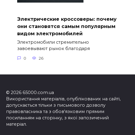
Электрические кроссоверы: почему
они становятся самым популярным
видом электромобилей
Электромобили стремительно
завоевывают рынок благодаря
0
26
© 2026 65000.com.ua
Використання матеріалів, опублікованих на сайті,
допускається тільки з письмового дозволу
правовласника та з обов'язковим прямим
посиланням на сторінку, з якої запозичений
матеріал.