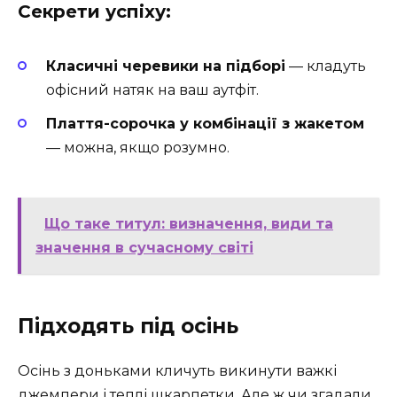
Секрети успіху:
Класичні черевики на підборі
— кладуть
офісний натяк на ваш аутфіт.
Плаття-сорочка у комбінації з жакетом
— можна, якщо розумно.
Що таке титул: визначення, види та
значення в сучасному світі
Підходять під осінь
Осінь з доньками кличуть викинути важкі
джемпери і теплі шкарпетки. Але ж чи згадали