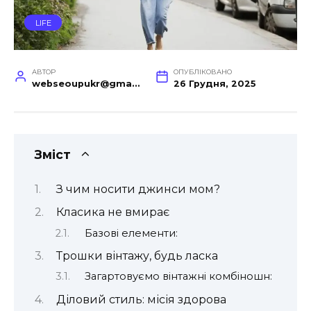
LIFE
АВТОР
ОПУБЛІКОВАНО
webseoupukr@gmail.com
26 Грудня, 2025
Зміст
З чим носити джинси мом?
Класика не вмирає
Базові елементи:
Трошки вінтажу, будь ласка
Загартовуємо вінтажні комбіношн:
Діловий стиль: місія здорова