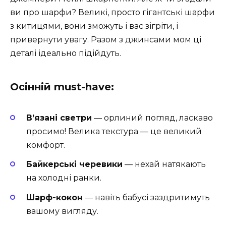
ви про шарфи? Великі, просто гігантські шарфи
з китицями, вони зможуть і вас зігріти, і
привернути увагу. Разом з джинсами мом ці
деталі ідеально підійдуть.
Осінній must-have:
В’язані светри
— орлиний погляд, ласкаво
просимо! Велика текстура — це великий
комфорт.
Байкерські черевики
— нехай натякають
на холодні ранки.
Шарф-кокон
— навіть бабусі заздритимуть
вашому вигляду.