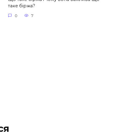
таке біржа?
0
7
ся