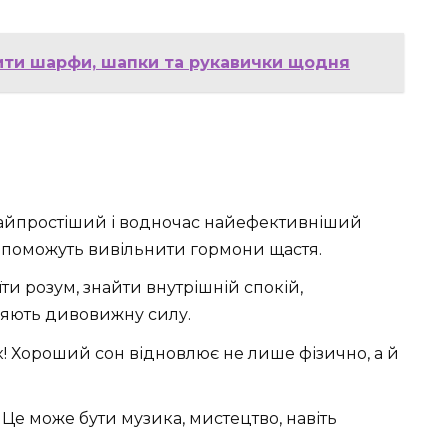
сити шарфи, шапки та рукавички щодня
найпростіший і водночас найефективніший
допоможуть вивільнити гормони щастя.
ти розум, знайти внутрішній спокій,
вляють дивовижну силу.
к! Хороший сон відновлює не лише фізично, а й
 Це може бути музика, мистецтво, навіть