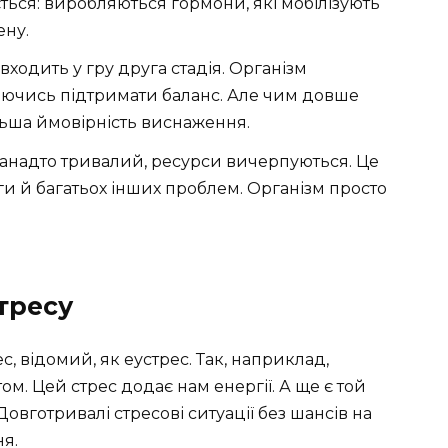
ться: виробляються гормони, які мобілізують
ену.
входить у гру друга стадія. Організм
гаючись підтримати баланс. Але чим довше
ільша ймовірність виснаження.
анадто тривалий, ресурси вичерпуються. Це
ги й багатьох інших проблем. Організм просто
тресу
с, відомий, як еустрес. Так, наприклад,
м. Цей стрес додає нам енергії. А ще є той
овготривалі стресові ситуації без шансів на
я.