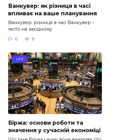
Ванкувер: як різниця в часі
впливає на ваше планування
Ванкувер: різниця в часі Ванкувер –
місто на західному
0
9
LIFE
Біржа: основи роботи та
значення у сучасній економіці
Що таке біржа і чому вона важлива Що