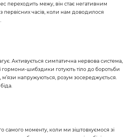
ес переходить межу, він стає негативним
 з первісних часів, коли нам доводилося
…
еагує. Активується симпатична нервова система,
Ці гормони-шибздики готують тіло до боротьби
не, м’язи напружуються, розум зосереджується.
біда.
го самого моменту, коли ми зіштовхуємося зі