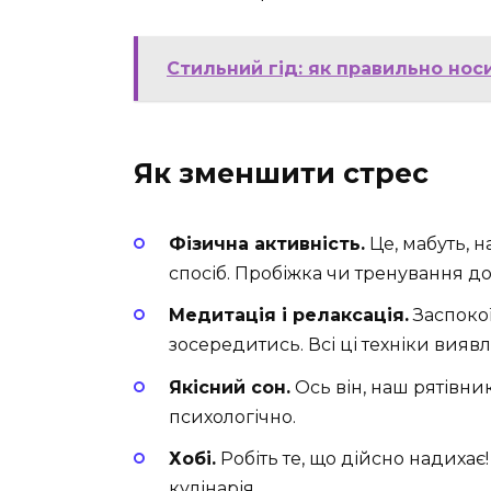
Стильний гід: як правильно но
Як зменшити стрес
Фізична активність.
Це, мабуть, 
спосіб. Пробіжка чи тренування 
Медитація і релаксація.
Заспокої
зосередитись. Всі ці техніки вия
Якісний сон.
Ось він, наш рятівни
психологічно.
Хобі.
Робіть те, що дійсно надихає!
кулінарія.