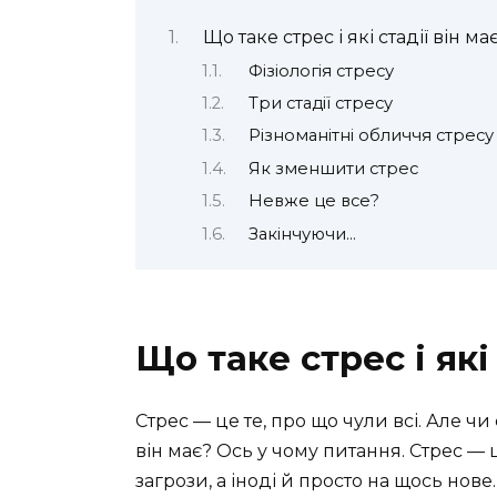
Що таке стрес і які стадії він ма
Фізіологія стресу
Три стадії стресу
Різноманітні обличчя стресу
Як зменшити стрес
Невже це все?
Закінчуючи…
Що таке стрес і які
Стрес — це те, про що чули всі. Але чи 
він має? Ось у чому питання. Стрес — 
загрози, а іноді й просто на щось нов