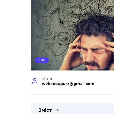
LIFE
АВТОР
webseoupukr@gmail.com
Зміст