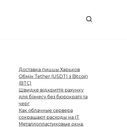
Доставка пиццы Харьков
Обмін Tether (USDT) з Bitcoin
(BTC)
Швидке відкриття рахунку
для бізнесу без бюрократії та
черг
Как облачные сервера
сокращают расходы на IT
Металлопластиковые окна: