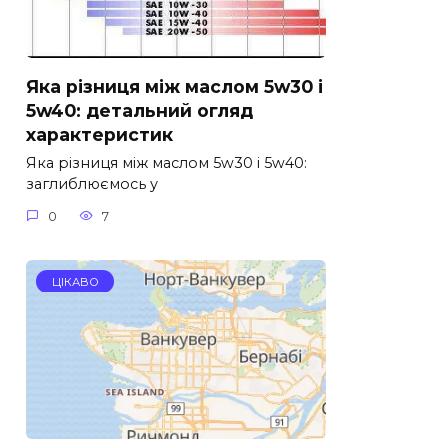
Яка різниця між маслом 5w30 і
5w40: детальний огляд
характеристик
Яка різниця між маслом 5w30 і 5w40:
заглиблюємось у
0
7
ЦІКАВО