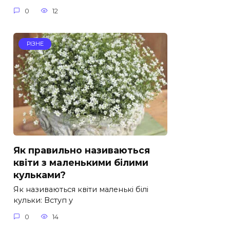
0
12
РІЗНЕ
Як правильно називаються
квіти з маленькими білими
кульками?
Як називаються квіти маленькі білі
кульки: Вступ у
0
14