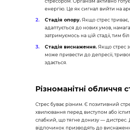
стресором. Організм активно готує
енергію. Це як сигнал вийти на ар
Стадія опору.
Якщо стрес триває, 
адаптується до нових умов, нама
затримуємось на цій стадії, тим б
Стадія виснаження.
Якщо стрес з
може привести до депресії, триво
здається.
Різноманітні обличчя с
Стрес буває різним. Є позитивний стре
хвилювання перед виступом або іспито
слабкий, що тягне донизу — дистрес. Д
відпочинок призводять до виснаженн