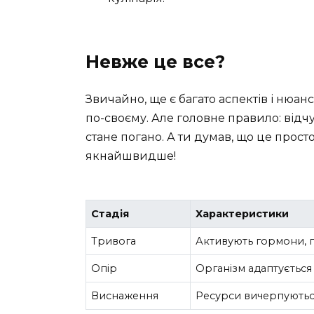
Невже це все?
Звичайно, ще є багато аспектів і нюансі
по-своєму. Але головне правило: відчу
стане погано. А ти думав, що це просто
якнайшвидше!
Стадія
Характеристики
Тривога
Активують гормони, го
Опір
Організм адаптується
Виснаження
Ресурси вичерпуються