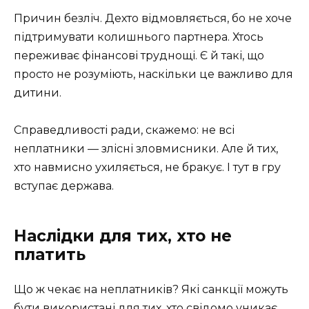
Причин безліч. Дехто відмовляється, бо не хоче
підтримувати колишнього партнера. Хтось
переживає фінансові труднощі. Є й такі, що
просто не розуміють, наскільки це важливо для
дитини.
Справедливості ради, скажемо: не всі
неплатники — злісні зловмисники. Але й тих,
хто навмисно ухиляється, не бракує. І тут в гру
вступає держава.
Наслідки для тих, хто не
платить
Що ж чекає на неплатників? Які санкції можуть
бути використані для тих, хто свідомо уникає