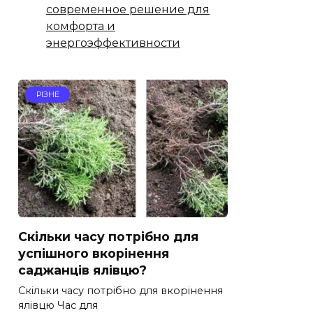
современное решение для
комфорта и
энергоэффективности
РІЗНЕ
Скільки часу потрібно для
успішного вкорінення
саджанців ялівцю?
Скільки часу потрібно для вкорінення
ялівцю Час для