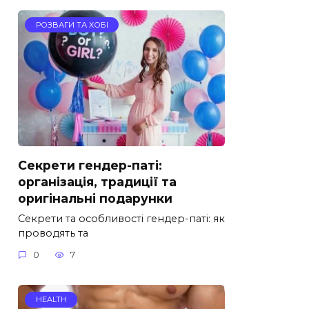
РОЗВАГИ ТА ХОБІ
Секрети гендер-паті:
організація, традиції та
оригінальні подарунки
Секрети та особливості гендер-паті: як
проводять та
0
7
HEALTH