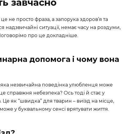
ь завчасно
е не просто фраза, а запорука здоров’я та
я надзвичайні ситуації, немає часу на роздуми,
Поговорімо про це докладніше.
нарна допомога і чому вона
ь-яка незвичайна поведінка улюбленця може
це справжня небезпека? Ось тоді й стає у
Це як “швидка” для тварин – виїзд на місце,
 може у буквальному сенсі врятувати життя.
їзд?