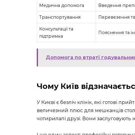
Медична допомога
Введення препар
Транспортування
Перевезення тв
Консультації та
Пояснення та ін
підтримка
Допомога по втраті годувальни
Чому Київ відзначаєтьс
У Києві є безліч клінік, які готові п
величезний плюс для мешканців столи
чотирилапі друзі. Вони заслуговують н
І ще один аспект: професійні ветерина