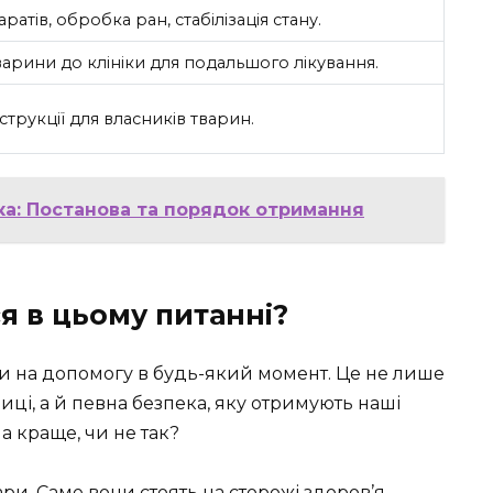
атів, обробка ран, стабілізація стану.
арини до клініки для подальшого лікування.
струкції для власників тварин.
ка: Постанова та порядок отримання
я в цьому питанні?
рийти на допомогу в будь-який момент. Це не лише
ці, а й певна безпека, яку отримують наші
а краще, чи не так?
ри. Саме вони стоять на сторожі здоров’я