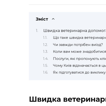
Зміст
Швидка ветеринарна допомога
Що таке швидка ветеринарн
Чи завжди потрібен виїзд?
Коли вам може знадобитис
Послуги, які пропонують клі
Чому Київ відзначається в ц
Як підготуватися до виклик
Швидка ветеринарн