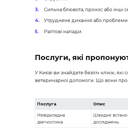
Сильна блювота, пронос або інші с
Утруднене дихання або проблеми 
Раптові напади.
Послуги, які пропонуют
У Києві ви знайдете безліч клінік, які
ветеринарної допомоги. Що вони пр
Послуга
Опис
Невідкладна
Швидке встанов
діагностика
досліджень.