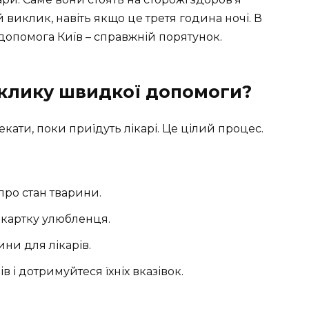
й виклик, навіть якщо це третя година ночі. В
опомога Київ – справжній порятунок.
иклику швидкої допомоги?
кати, поки приїдуть лікарі. Це цілий процес.
про стан тварини.
 картку улюбленця.
ни для лікарів.
 і дотримуйтеся їхніх вказівок.