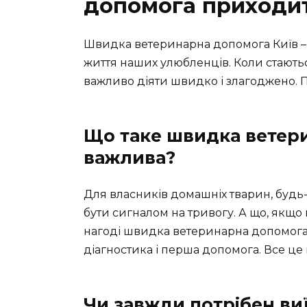
допомога приходит
Швидка ветеринарна допомога Київ – ц
життя наших улюбленців. Коли стаютьс
важливо діяти швидко і злагоджено. 
Що таке швидка ветери
важлива?
Для власників домашніх тварин, буд
бути сигналом на тривогу. А що, якщо 
нагоді швидка ветеринарна допомога. 
діагностика і перша допомога. Все це
Чи завжди потрібен ви