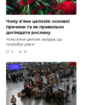
Чому в’яне целозія: основні
причини та як правильно
доглядати рослину
Чому в’яне целозія: загадка, що
потребує уваги
0
13
LIFE