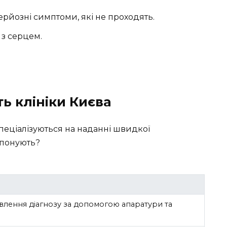
ерйозні симптоми, які не проходять.
з серцем.
ь клініки Києва
 спеціалізуються на наданні швидкої
опонують?
лення діагнозу за допомогою апаратури та