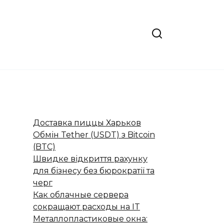
Доставка пиццы Харьков
Обмін Tether (USDT) з Bitcoin
(BTC)
Швидке відкриття рахунку
для бізнесу без бюрократії та
черг
Как облачные сервера
сокращают расходы на IT
Металлопластиковые окна: