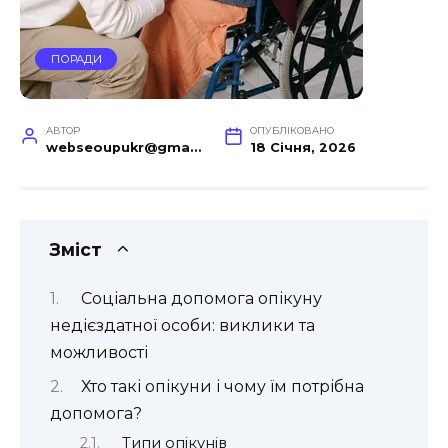
ПОРАДИ
АВТОР
ОПУБЛІКОВАНО
webseoupukr@gmail.com
18 Січня, 2026
Зміст
Соціальна допомога опікуну
недієздатної особи: виклики та
можливості
Хто такі опікуни і чому їм потрібна
допомога?
Типи опікунів