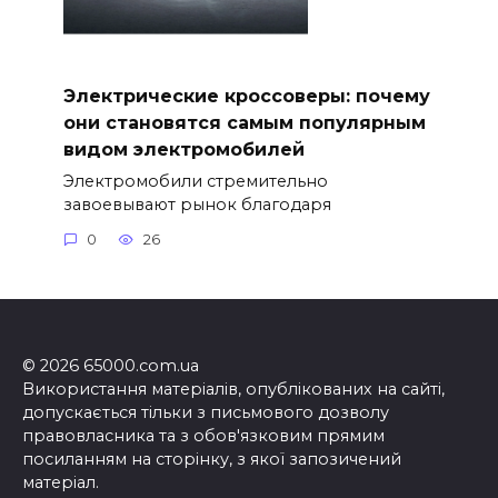
Электрические кроссоверы: почему
они становятся самым популярным
видом электромобилей
Электромобили стремительно
завоевывают рынок благодаря
0
26
© 2026 65000.com.ua
Використання матеріалів, опублікованих на сайті,
допускається тільки з письмового дозволу
правовласника та з обов'язковим прямим
посиланням на сторінку, з якої запозичений
матеріал.