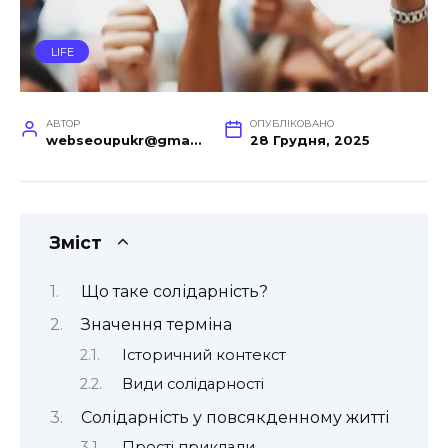
LIFE
АВТОР
ОПУБЛІКОВАНО
webseoupukr@gmail.com
28 Грудня, 2025
Зміст
Що таке солідарність?
Значення терміна
Історичний контекст
Види солідарності
Солідарність у повсякденному житті
Прості приклади