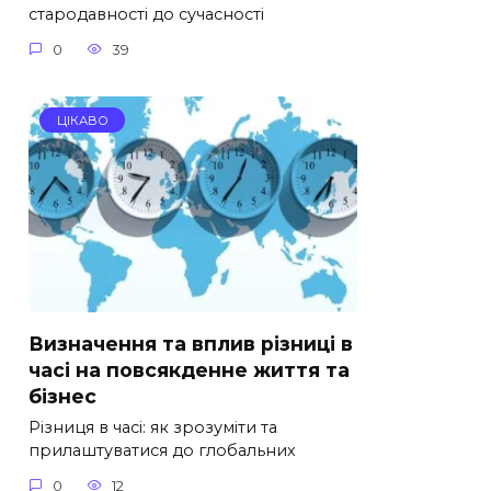
стародавності до сучасності
0
39
ЦІКАВО
Визначення та вплив різниці в
часі на повсякденне життя та
бізнес
Різниця в часі: як зрозуміти та
прилаштуватися до глобальних
0
12