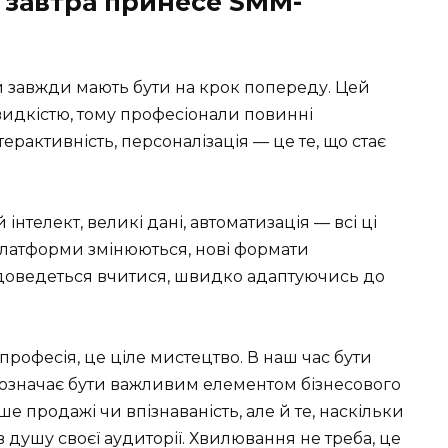
 завтра принесе SMM-
ти завжди мають бути на крок попереду. Цей
идкістю, тому професіонали повинні
терактивність, персоналізація — це те, що стає
нтелект, великі дані, автоматизація — всі ці
 Платформи змінюються, нові формати
м доведеться вчитися, швидко адаптуючись до
професія, це ціле мистецтво. В наш час бути
 означає бути важливим елементом бізнесового
ше продажі чи впізнаваність, але й те, наскільки
душу своєї аудиторії. Хвилювання не треба, це