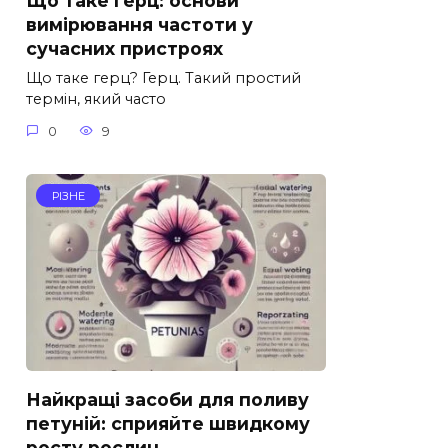
Що таке герц: основи
вимірювання частоти у
сучасних пристроях
Що таке герц? Герц. Такий простий
термін, який часто
0
9
РІЗНЕ
Найкращі засоби для поливу
петуній: сприяйте швидкому
росту рослин