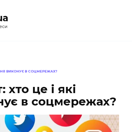
ua
еси
АННЯ ВИКОНУЄ В СОЦМЕРЕЖАХ?
 хто це і які
нує в соцмережах?