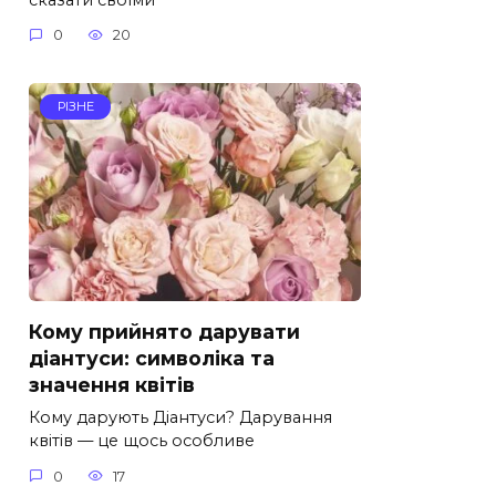
0
20
РІЗНЕ
Кому прийнято дарувати
діантуси: символіка та
значення квітів
Кому дарують Діантуси? Дарування
квітів — це щось особливе
0
17