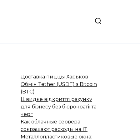
Доставка пиццы Харьков
Обмін Tether (USDT) з Bitcoin
(BTC)
Швидке відкриття рахунку
для бізнесу без бюрократії та
черг
Как облачные сервера
сокращают расходы на IT
Металлопластиковые окна: