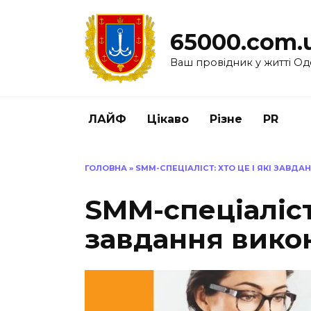
Перейти
до
65000.com.
вмісту
Ваш провідник у житті Од
ЛАЙФ
Цікаво
Різне
PR
ГОЛОВНА
»
SMM-СПЕЦІАЛІСТ: ХТО ЦЕ І ЯКІ ЗАВД
SMM-спеціаліст:
завдання вико