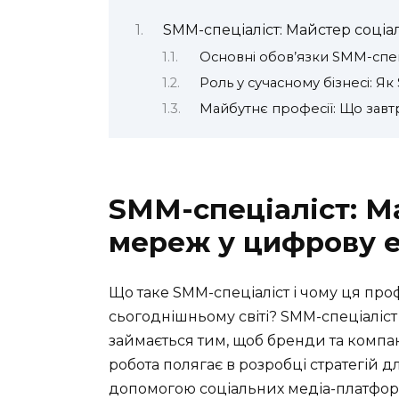
SMM-спеціаліст: Майстер соці
Основні обов’язки SMM-спец
Роль у сучасному бізнесі: Я
Майбутнє професії: Що завт
SMM-спеціаліст: М
мереж у цифрову 
Що таке SMM-спеціаліст і чому ця про
сьогоднішньому світі? SMM-спеціаліст (S
займається тим, щоб бренди та компан
робота полягає в розробці стратегій д
допомогою соціальних медіа-платформ, 