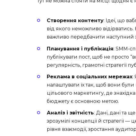
Тут не можна стояти на місці: щодня є
Створення контенту
: Ідеї, що в
від якого неможливо відірватись. 
важливо передбачити наступний хі
Планування і публікація
: SMM-сп
публікувати пост, щоб не просто “в
регулярність, грамотні стратегії пу
Реклама в соціальних мережах
:
налаштувати їх так, щоб вони бул
цільового маркетингу, де знахідка
бюджету є основною метою.
Аналіз і звітність
: Дані, дані та
зрозумілі концепції й стратегії — 
рівня взаємодії, зростання аудиторі