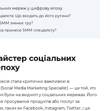
альних мереж у цифрову епоху
іаліста: Що входить до його рутини?
к SMM змінює гру?
ра принесе SMM-спеціалісту?
айстер соціальних
епоху
фесія стала критично важливою в
ocial Media Marketing Specialist) — це той, хто
ії були на видноті у соціальних мережах. Його
ля просування продуктів або послуг за
таких як Facebook, Instagram, Twitter, і ця