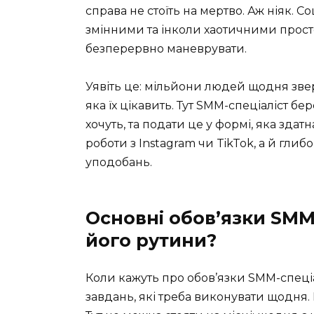
справа не стоїть на мертво. Аж ніяк. 
змінними та інколи хаотичними прост
безперервно маневрувати.
Уявіть це: мільйони людей щодня звер
яка їх цікавить. Тут SMM-спеціаліст бе
хочуть, та подати це у формі, яка здат
роботи з Instagram чи TikTok, а й глиб
уподобань.
Основні обов’язки SMM
його рутини?
Коли кажуть про обов’язки SMM-спеці
завдань, які треба виконувати щодня. 