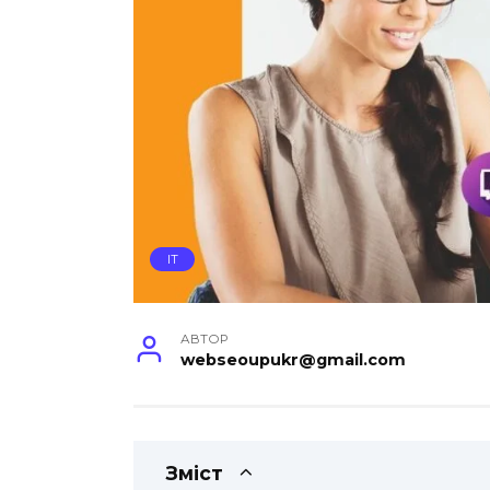
IT
АВТОР
webseoupukr@gmail.com
Зміст