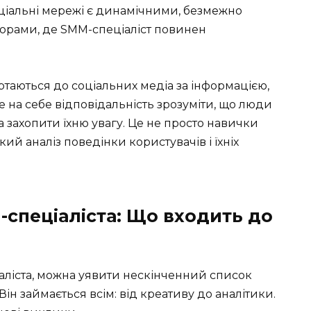
Соціальні мережі є динамічними, безмежно
орами, де SMM-спеціаліст повинен
таються до соціальних медіа за інформацією,
ре на себе відповідальність зрозуміти, що люди
на захопити їхню увагу. Це не просто навички
окий аналіз поведінки користувачів і їхніх
-спеціаліста: Що входить до
аліста, можна уявити нескінченний список
Він займається всім: від креативу до аналітики.