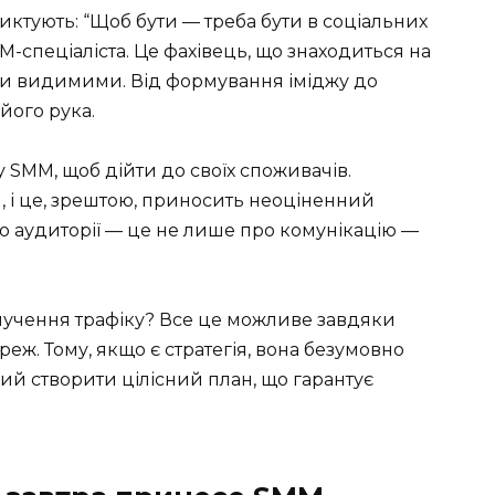
иктують: “Щоб бути — треба бути в соціальних
M-спеціаліста. Це фахівець, що знаходиться на
и видимими. Від формування іміджу до
його рука.
 у SMM, щоб дійти до своїх споживачів.
я, і це, зрештою, приносить неоціненний
 до аудиторії — це не лише про комунікацію —
лучення трафіку? Все це можливе завдяки
ж. Тому, якщо є стратегія, вона безумовно
ний створити цілісний план, що гарантує