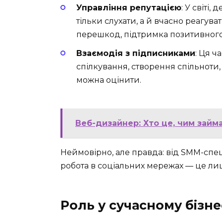
Управління репутацією
: У світі,
тільки слухати, а й вчасно реагува
перешкод, підтримка позитивного
Взаємодія з підписниками
: Ця ч
спілкування, створення спільноти,
можна оцінити.
Веб-дизайнер: Хто це, чим займ
Неймовірно, але правда: від SMM-спеціа
робота в соціальних мережах — це ли
Роль у сучасному бізне