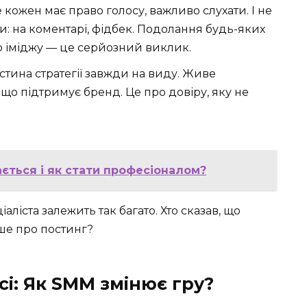
 де кожен має право голосу, важливо слухати. І не
ти: на коментарі, фідбек. Подолання будь-яких
 іміджу — це серйозний виклик.
астина стратегії завжди на виду. Живе
 що підтримує бренд. Це про довіру, яку не
ається і як стати професіоналом?
ліста залежить так багато. Хто сказав, що
ше про постинг?
сі: Як SMM змінює гру?