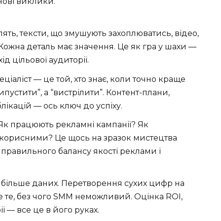
 нові виклики.
аблять, тексти, що змушують захоплюватись, відео,
Кожна деталь має значення. Це як гра у шахи —
д цільової аудиторії.
еціаліст — це той, хто знає, коли точно краще
ипустити”, а “вистрілити”. Контент-плани,
блікацій — ось ключ до успіху.
 Як працюють рекламні кампанії? Як
и корисними? Це щось на зразок мистецтва
 правильного балансу якості реклами і
 ще більше даних. Перетворення сухих цифр на
це те, без чого SMM неможливий. Оцінка ROI,
ї — все це в його руках.