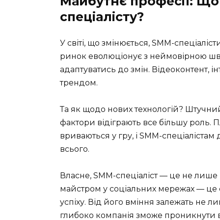
Майбутнє професії: Що
спеціалісту?
У світі, що змінюється, SMM-спеціаліс
ринок еволюціонує з неймовірною шв
адаптуватись до змін. Відеоконтент, ін
трендом.
Та як щодо нових технологій? Штучний і
фактори відіграють все більшу роль.
вриваються у гру, і SMM-спеціаліста
всього.
Власне, SMM-спеціаліст — це не лише 
майстром у соціальних мережах — це
успіху. Від його вміння залежать не ли
глибоко компанія зможе проникнути в 