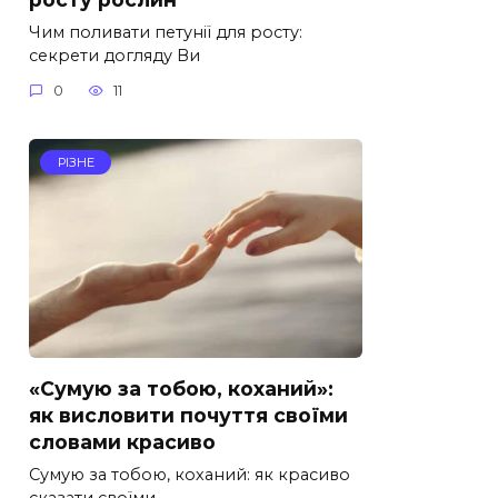
Чим поливати петунії для росту:
секрети догляду Ви
0
11
РІЗНЕ
«Сумую за тобою, коханий»:
як висловити почуття своїми
словами красиво
Сумую за тобою, коханий: як красиво
сказати своїми