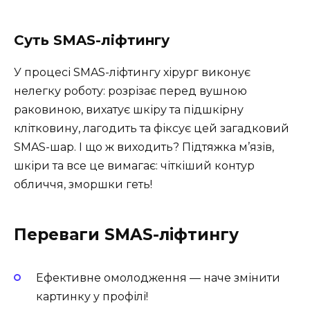
Суть SMAS-ліфтингу
У процесі SMAS-ліфтингу хірург виконує
нелегку роботу: розрізає перед вушною
раковиною, вихатує шкіру та підшкірну
клітковину, лагодить та фіксує цей загадковий
SMAS-шар. І що ж виходить? Підтяжка м’язів,
шкіри та все це вимагає: чіткіший контур
обличчя, зморшки геть!
Переваги SMAS-ліфтингу
Ефективне омолодження — наче змінити
картинку у профілі!