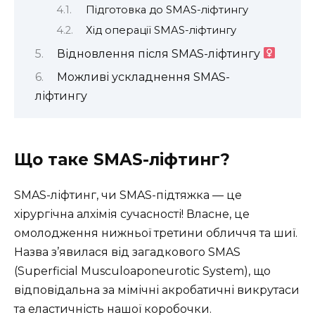
Підготовка до SMAS-ліфтингу
Хід операції SMAS-ліфтингу ️
Відновлення після SMAS-ліфтингу ‍
Можливі ускладнення SMAS-
ліфтингу
Що таке SMAS-ліфтинг?
SMAS-ліфтинг, чи SMAS-підтяжка — це
хірургічна алхімія сучасності! Власне, це
омолодження нижньої третини обличчя та шиї.
Назва з’явилася від загадкового SMAS
(Superficial Musculoaponeurotic System), що
відповідальна за мімічні акробатичні викрутаси
та еластичність нашої коробочки.