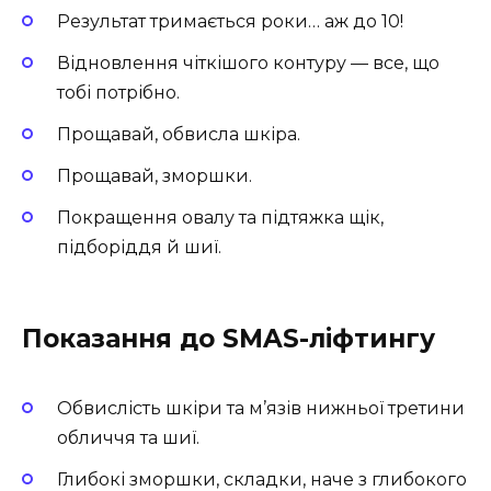
Результат тримається роки… аж до 10!
Відновлення чіткішого контуру — все, що
тобі потрібно.
Прощавай, обвисла шкіра.
Прощавай, зморшки.
Покращення овалу та підтяжка щік,
підборіддя й шиї.
Показання до SMAS-ліфтингу
Обвислість шкіри та м’язів нижньої третини
обличчя та шиї.
Глибокі зморшки, складки, наче з глибокого