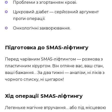
Проблеми з згортанням крові.
Цукровий діабет — серйозний аргумент
проти операції.
Онкологічні захворювання.
Підготовка до SMAS-ліфтингу
Перед чарівним SMAS-ліфтингом — розмова з
пластичним хірургом. Він огляне вас, ваш стан,
ваші бажання… За два тижні — аналізи, ні ліків з
чорного списку, ні цигарок!
Хід операції SMAS-ліфтингу ️
Легеньке магічне втручання… або під місцевою