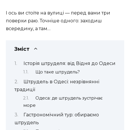
І ось ви стоїте на вулиці — перед вами три
поверхи раю. Точніше одного: заходиш
всередину, а там…
Зміст
Історія штруделя: від Відня до Одеси
Що таке штрудель?
Штрудель в Одесі: незрівнянні
традиції
Одеса: де штрудель зустрічає
море
Гастрономічний тур: обираємо
штрудель