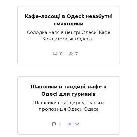
Кафе-ласощі в Одесі: незабутні
смаколики
Солодка магія в центрі Одеси: Кафе
Кондитерська Одеса –
0
7
Шашлики в тандирі: кафе в
Одесі для гурманів
Шашлики в тандирі: унікальна
пропозиція Одеси Одеса
0
32