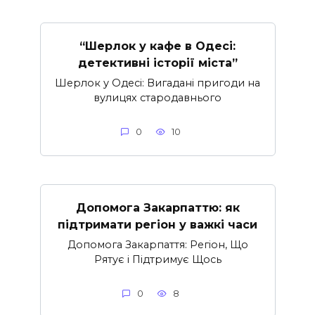
“Шерлок у кафе в Одесі:
детективні історії міста”
Шерлок у Одесі: Вигадані пригоди на
вулицях стародавнього
0
10
Допомога Закарпаттю: як
підтримати регіон у важкі часи
Допомога Закарпаття: Регіон, Що
Рятує і Підтримує Щось
0
8