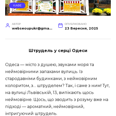
КАФЕ
АВТОР
ОПУБЛІКОВАНО
webseoupukr@gmail.com
23 Вересня, 2025
Штрудель у серці Одеси
Одеса — місто з душею, звуками моря та
неймовірними запахами вулиць. Із
стародавніми будинками, з неймовірним
колоритом, з… штруделем? Так, і саме з ним! Тут,
на вулиці Львівській, 13, випікають щось
неймовірне. Щось, що зводить з розуму вже на
підході — ароматний, неймовірний,
інтригуючий штрудель.