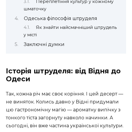
Переплетіння культур у кожному
шматочку
Одеська філософія штруделя
Як знайти найсмачніший штрудель
у місті
Заключні думки
Історія штруделя: від Відня до
Одеси
Так, кожна річ має своє коріння. І цей десерт —
не виняток. Колись давно у Відні придумали
цю гастрономічну магію — ароматну випічку з
тонкого тіста загорнуту навколо начинки. А
сьогодні, він вже частина української культури.