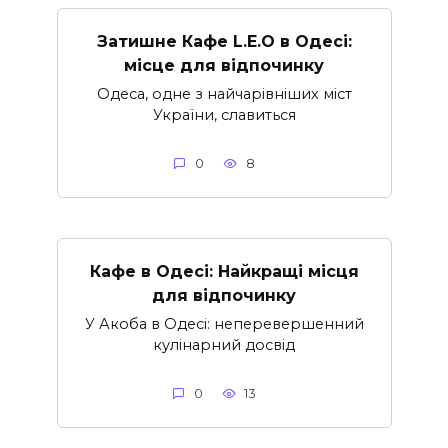
Затишне Кафе L.E.O в Одесі:
місце для відпочинку
Одеса, одне з найчарівніших міст
України, славиться
0
8
Кафе в Одесі: Найкращі місця
для відпочинку
У Акоба в Одесі: неперевершенний
кулінарний досвід
0
13