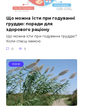
Що можна їсти при годуванні
груддю: поради для
здорового раціону
Що можна їсти при годуванні груддю?
Коли стаєш мамою
0
5
РІЗНЕ