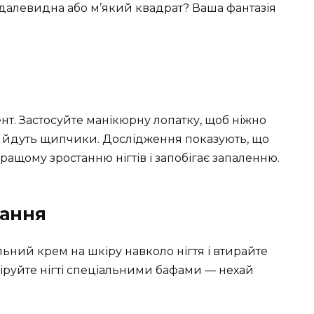
далевидна або м’який квадрат? Ваша фантазія
т. Застосуйте манікюрну лопатку, щоб ніжно
ву йдуть щипчики. Дослідження показують, що
ащому зростанню нігтів і запобігає запаленню.
вання
ьний крем на шкіру навколо нігтя і втирайте
іруйте нігті спеціальними бафами — нехай