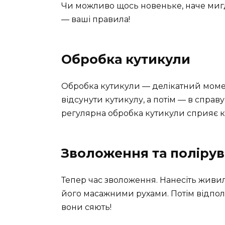
Чи можливо щось новеньке, наче миг
— ваші правила!
Обробка кутикули
Обробка кутикули — делікатний момен
відсунути кутикулу, а потім — в спра
регулярна обробка кутикули сприяє кр
Зволоження та поліру
Тепер час зволоження. Нанесіть живил
його масажними рухами. Потім відпол
вони сяють!