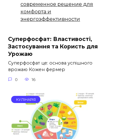
современное решение для
комфорта и
энергоэффективности
Суперфосфат: Властивості,
Застосування та Користь для
Урожаю
Суперфосфат це: основа успішного
врожаю Кожен фермер
0
16
КУЛІНАРІЯ