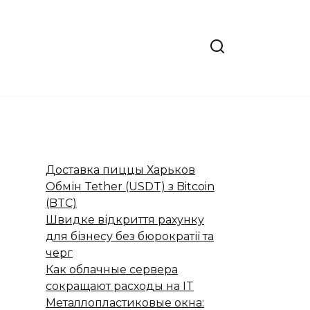
Доставка пиццы Харьков
Обмін Tether (USDT) з Bitcoin
(BTC)
Швидке відкриття рахунку
для бізнесу без бюрократії та
черг
Как облачные сервера
сокращают расходы на IT
Металлопластиковые окна: