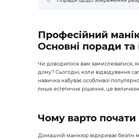
Поради щодо збереження резу
Професійний манік
Основні поради та
Чи доводилося вам замислюватися, я
дому? Сьогодні, коли відвідування са
навичка набуває особливої популярно
лише естетичне рішення, це величезна
Чому варто почати
Домашній манікюр відкриває безліч 