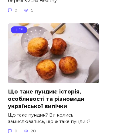
березі Києва Healthy
0
5
LIFE
Що таке пундик: історія,
особливості та різновиди
української випічки
Що таке пундик? Ви колись
замислювались, що ж таке пундик?
0
28