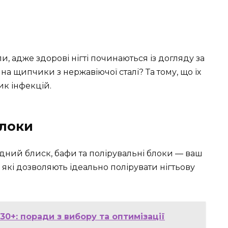
и
, адже здорові нігті починаються із догляду за
на щипчики з нержавіючої сталі? Та тому, що їх
ик інфекцій.
блоки
дний блиск, бафи та полірувальні блоки — ваш
, які дозволяють ідеально полірувати нігтьову
0+: поради з вибору та оптимізації