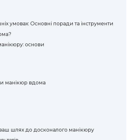
іх умовах: Основні поради та інструменти
ома?
анікюру: основи
ти манікюр вдома
: ваш шлях до досконалого манікюру