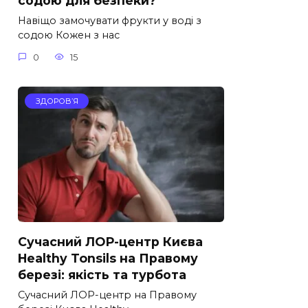
содою для безпеки?
Навіщо замочувати фрукти у воді з
содою Кожен з нас
0
15
ЗДОРОВ’Я
Сучасний ЛОР-центр Києва
Healthy Tonsils на Правому
березі: якість та турбота
Сучасний ЛОР-центр на Правому