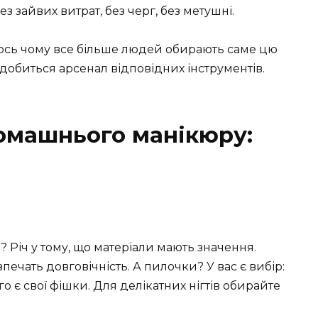
 зайвих витрат, без черг, без метушні.
— ось чому все більше людей обирають саме цю
добиться арсенал відповідних інструментів.
омашнього манікюру:
? Річ у тому, що матеріали мають значення.
зпечать довговічність. А пилочки? У вас є вибір:
го є свої фішки. Для делікатних нігтів обирайте