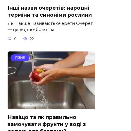
Інші назви очеретів: народні
терміни та синоніми рослини
Як інакше називають очерети Очерет
— це водно-болотна
0
22
РІЗНЕ
Навіщо та як правильно
замочувати фрукти у воді з