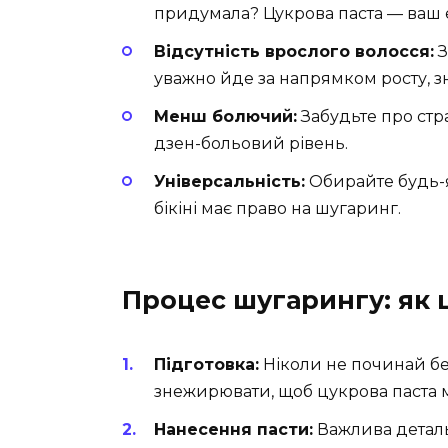
придумала? Цукрова паста — ваш е
Відсутність врослого волосся:
З
уважно йде за напрямком росту, з
Менш болючий:
Забудьте про стра
дзен-больовий рівень.
Універсальність:
Обирайте будь-як
бікіні має право на шугаринг.
Процес шугарингу: як ц
Підготовка:
Ніколи не починай без
знежирювати, щоб цукрова паста 
Нанесення пасти:
Важлива деталь