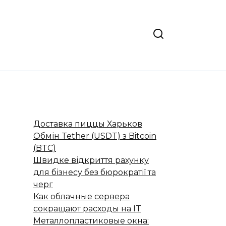
Доставка пиццы Харьков
Обмін Tether (USDT) з Bitcoin
(BTC)
Швидке відкриття рахунку
для бізнесу без бюрократії та
черг
Как облачные сервера
сокращают расходы на IT
Металлопластиковые окна: