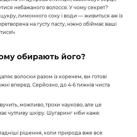
утися небажаного волосся. У чому секрет?
цукру, лимонного соку і води — живиться аж із
перетворена на густу пасту, ніжно обіймає ваші
тися!»
ому обирають його?
ляє волоски разом із коренем, ви готові
жні вперед. Серйозно, до 4-6 тижнів чиста
вучить, можливо, трохи науково, але це
 має чутливу шкіру. Шугаринг ніби каже:
адніші рішення, коли природа вже все