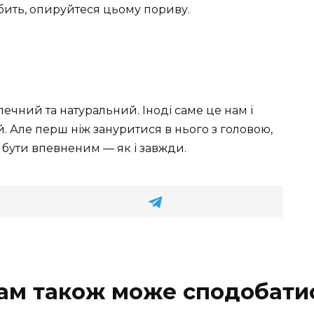
бить, опируйтеся цьому пориву.
зпечний та натуральний. Іноді саме це нам і
й. Але перш ніж зануритися в нього з головою,
 бути впевненим — як і завжди.
ам також може сподобати