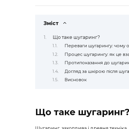
Зміст
Що таке шугаринг?
Переваги шугарингу: чому 
Процес шугарингу: як це вза
Протипоказання до шугаринг
Догляд за шкірою після шугар
Висновок
Що таке шугаринг
Шугаринг, захоплива і древня техніка,