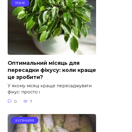
РІЗНЕ
Оптимальний місяць для
пересадки фікусу: коли краще
це зробити?
У якому місяці краще пересаджувати
фікус: просто і
0
7
КУЛІНАРІЯ