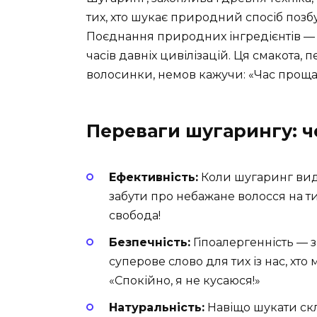
тих, хто шукає природний спосіб позб
Поєднання природних інгредієнтів — 
часів давніх цивілізацій. Ця смакота, 
волосинки, немов кажучи: «Час проща
Переваги шугарингу: ч
Ефективність:
Коли шугаринг вида
забути про небажане волосся на ти
свобода!
Безпечність:
Гіпоалергенність — з
суперове слово для тих із нас, хто
«Спокійно, я не кусаюся!»
Натуральність:
Навіщо шукати скл