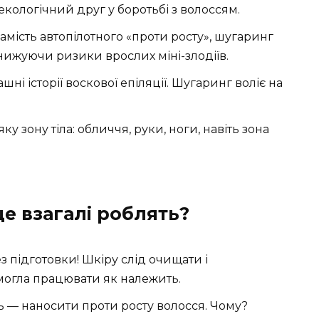
кологічний друг у боротьбі з волоссям.
амість автопілотного «проти росту», шугаринг
нижуючи ризики врослих міні-злодіїв.
шні історії воскової епіляції. Шугаринг воліє на
у зону тіла: обличчя, руки, ноги, навіть зона
е взагалі роблять?
 підготовки! Шкіру слід очищати і
могла працювати як належить.
 — наносити проти росту волосся. Чому?