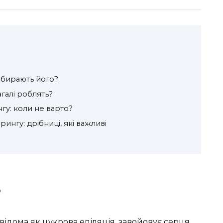
обирають його?
галі роблять?
у: коли не варто?
ингу: дрібниці, які важливі
?
 відома як цукрова епіляція, завойовує серця