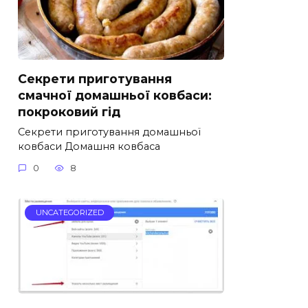
Секрети приготування
смачної домашньої ковбаси:
покроковий гід
Секрети приготування домашньої
ковбаси Домашня ковбаса
0
8
UNCATEGORIZED