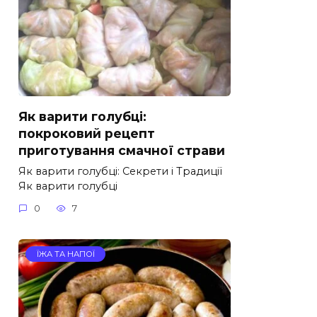
Як варити голубці:
покроковий рецепт
приготування смачної страви
Як варити голубці: Секрети і Традиції
Як варити голубці
0
7
ЇЖА ТА НАПОЇ