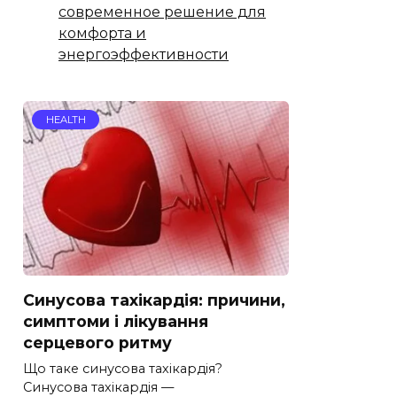
современное решение для
комфорта и
энергоэффективности
HEALTH
Синусова тахікардія: причини,
симптоми і лікування
серцевого ритму
Що таке синусова тахікардія?
Синусова тахікардія —