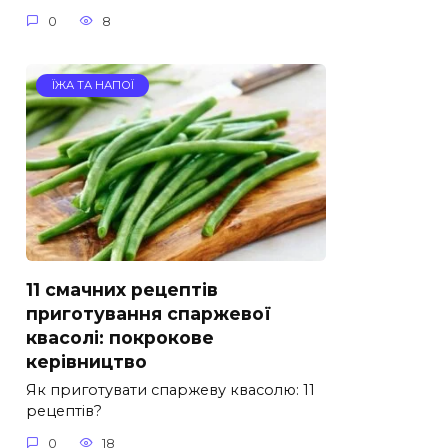
0
8
ЇЖА ТА НАПОЇ
11 смачних рецептів
приготування спаржевої
квасолі: покрокове
керівництво
Як приготувати спаржеву квасолю: 11
рецептів?
0
18