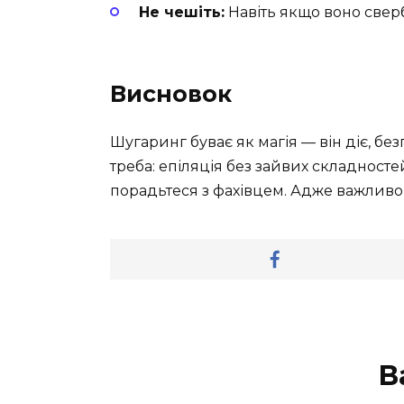
Не чешіть:
Навіть якщо воно свер
Висновок
Шугаринг буває як магія — він діє, бе
треба: епіляція без зайвих складносте
порадьтеся з фахівцем. Адже важливо
В