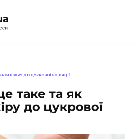
ua
еси
ВАТИ ШКІРУ ДО ЦУКРОВОЇ ЕПІЛЯЦІЇ
е таке та як
іру до цукрової