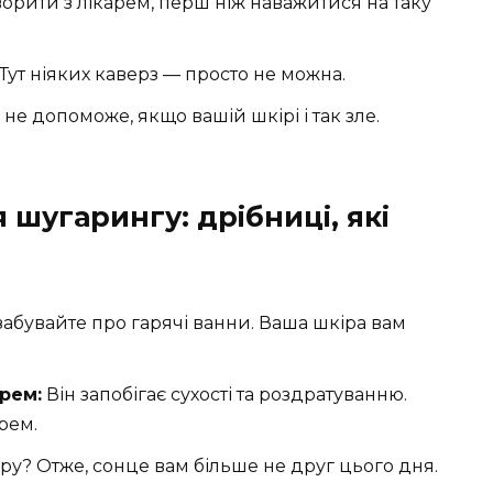
рити з лікарем, перш ніж наважитися на таку
Тут ніяких каверз — просто не можна.
 не допоможе, якщо вашій шкірі і так зле.
 шугарингу: дрібниці, які
забувайте про гарячі ванни. Ваша шкіра вам
рем:
Він запобігає сухості та роздратуванню.
рем.
ру? Отже, сонце вам більше не друг цього дня.