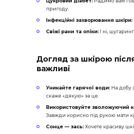
Цукровий діабет:
Радимо вам гово
пригоду.
Інфекційні захворювання шкіри:
Свіжі рани та опіки:
І ні, шугаринг
Догляд за шкірою після
важливі
Уникайте гарячої води:
На добу 
скаже «дякую» за це.
Використовуйте зволожуючий к
Завжди корисно під рукою мати к
Сонце — зась:
Хочете красиву шкі