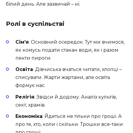
білий день. Але зазвичай – ні.
Ролі в суспільстві
Сім’я
: Основний осередок. Тут ми вчимося,
як комусь подати стакан води, як і разом
пекти пироги.
Освіта
: Дівчиська вчаться читати, хлопці –
списувати. Жарти жартами, але освіта
формує нас.
Релігія
: Звідси й додому. Аналіз культів,
сект, храмів.
Економіка
: Йдеться не тільки про гроші. А
про те, хто, коли і скільки. Трошки все-таки
про гроші.