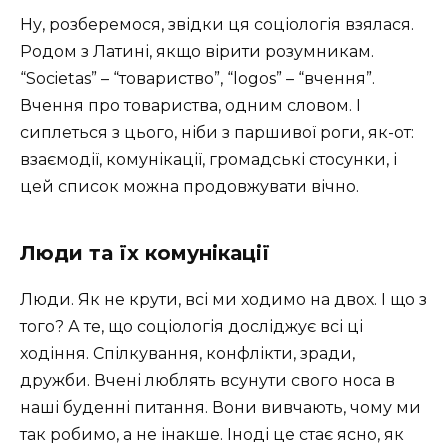
Ну, розберемося, звідки ця соціологія взялася.
Родом з Латині, якщо вірити розумникам.
“Societas” – “товариство”, “logos” – “вчення”.
Вчення про товариства, одним словом. І
сиплеться з цього, ніби з паршивої роги, як-от:
взаємодії, комунікації, громадські стосунки, і
цей список можна продовжувати вічно.
Люди та їх комунікації
Люди. Як не крути, всі ми ходимо на двох. І що з
того? А те, що соціологія досліджує всі ці
ходіння. Спілкування, конфлікти, зради,
дружби. Вчені люблять всунути свого носа в
наші буденні питання. Вони вивчають, чому ми
так робимо, а не інакше. Іноді це стає ясно, як