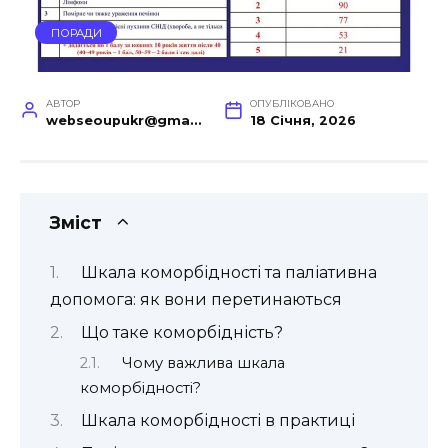
ПОРАДИ
АВТОР
ОПУБЛІКОВАНО
webseoupukr@gmail.com
18 Січня, 2026
Зміст
Шкала коморбідності та паліативна
допомога: як вони перетинаються
Що таке коморбідність?
Чому важлива шкала
коморбідності?
Шкала коморбідності в практиці