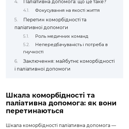
Паліативна допомога: що це таке?
Фокусування на якості життя
Перетин коморбідності та
паліативної допомоги
Роль медичних команд
Непередбачуваність і потреба в
гнучкості
Заключення: майбутнє коморбідності
і паліативної допомоги
Шкала коморбідності та
паліативна допомога: як вони
перетинаються
Шкала коморбідності паліативна допомога —