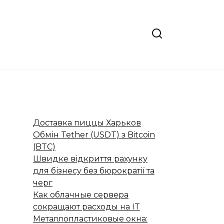
Доставка пиццы Харьков
Обмін Tether (USDT) з Bitcoin
(BTC)
Швидке відкриття рахунку
для бізнесу без бюрократії та
черг
Как облачные сервера
сокращают расходы на IT
Металлопластиковые окна: