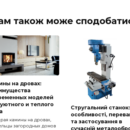
ам також може сподобати
ины на дровах:
имущества
ременных моделей
 уютного и теплого
Стругальний станок:
а
особливості, перева
рая камины на дровах,
та застосування в
ельцы загородных домов
сучасній металообр