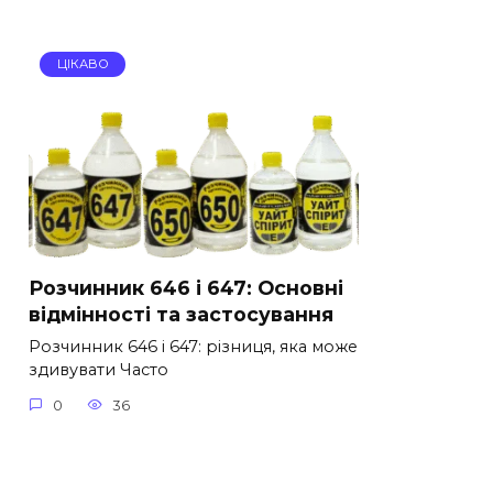
ЦІКАВО
Розчинник 646 і 647: Основні
відмінності та застосування
Розчинник 646 і 647: різниця, яка може
здивувати Часто
0
36