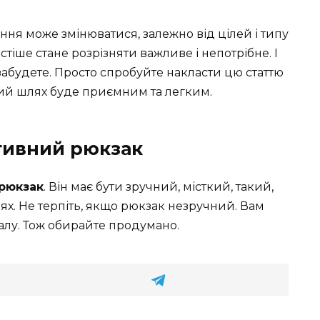
ня може змінюватися, залежно від цілей і типу
стіше стане розрізняти важливе і непотрібне. І
абудете. Просто спробуйте накласти цю статтю
ний шлях буде приємним та легким.
тивний рюкзак
рюкзак
. Він має бути зручний, місткий, такий,
ях. Не терпіть, якщо рюкзак незручний. Вам
залу. Тож обирайте продумано.