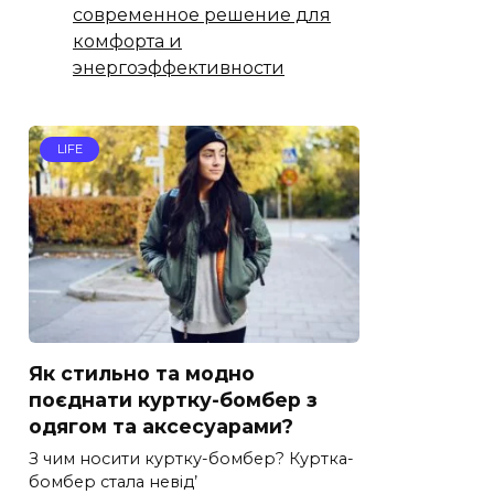
современное решение для
комфорта и
энергоэффективности
LIFE
Як стильно та модно
поєднати куртку-бомбер з
одягом та аксесуарами?
З чим носити куртку-бомбер? Куртка-
бомбер стала невід’