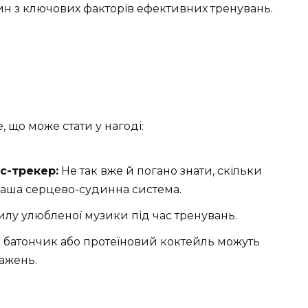
ин з ключових факторів ефективних тренувань.
, що може стати у нагоді:
с-трекер:
Не так вже й погано знати, скільки
ваша серцево-судинна система.
лу улюбленої музики під час тренувань.
 батончик або протеїновий коктейль можуть
тажень.