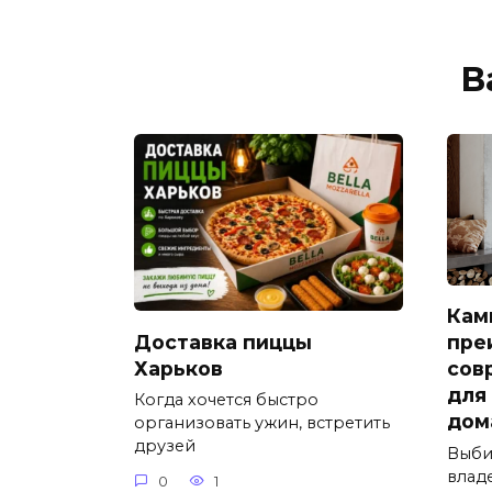
В
Кам
Доставка пиццы
пре
Харьков
сов
для
Когда хочется быстро
дом
организовать ужин, встретить
друзей
Выби
влад
0
1