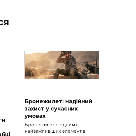
ся
Бронежилет: надійний
захист у сучасних
умовах
ги
Бронежилет є одним із
найважливіших елементів
обці