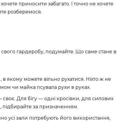
 хочете приносити забагато. І точно не хочете
те розберемося.
свого гардеробу, подумайте. Що саме стане в
 в якому можете вільно рухатися. Ніхто ж не
мом чи майка псувала рухи в руках.
 своє. Для бігу — одні кросівки, для силових
е, підбирайте за призначенням.
чно усі зали потребують його використання,