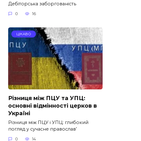
Дебіторська заборгованість
0
16
ЦІКАВО
Різниця між ПЦУ та УПЦ:
основні відмінності церков в
Україні
Різниця між ПЦУ і УПЦ: глибокий
погляд у сучасне православ’
0
14