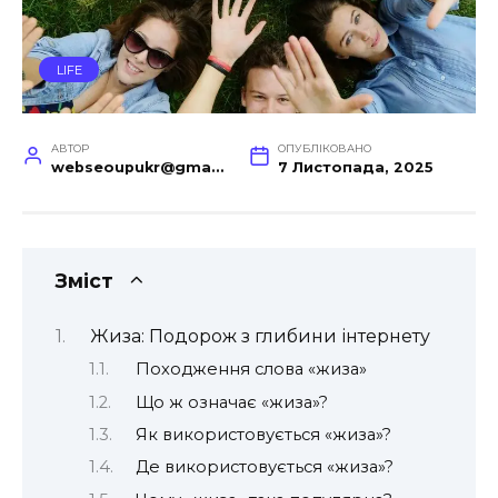
LIFE
АВТОР
ОПУБЛІКОВАНО
webseoupukr@gmail.com
7 Листопада, 2025
Зміст
Жиза: Подорож з глибини інтернету
Походження слова «жиза»
Що ж означає «жиза»?
Як використовується «жиза»?
Де використовується «жиза»?