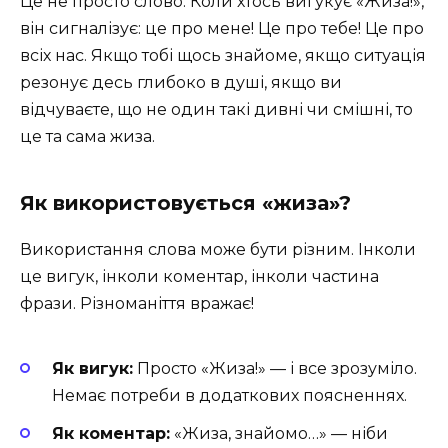
Це не просто слово. Коли хтось вигукує «Жиза!»,
він сигналізує: це про мене! Це про тебе! Це про
всіх нас. Якщо тобі щось знайоме, якщо ситуація
резонує десь глибоко в душі, якщо ви
відчуваєте, що не один такі дивні чи смішні, то
це та сама жиза.
Як використовується «жиза»?
Використання слова може бути різним. Інколи
це вигук, інколи коментар, інколи частина
фрази. Різноманіття вражає!
Як вигук:
Просто «Жиза!» — і все зрозуміло.
Немає потреби в додаткових поясненнях.
Як коментар:
«Жиза, знайомо…» — ніби