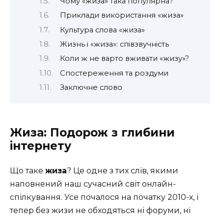
Чому «жиза» така популярна?
Приклади використання «жиза»
Культура слова «жиза»
Жизнь і «жиза»: співзвучність
Коли ж не варто вживати «жизу»?
Спостереження та роздуми
Заключне слово
Жиза: Подорож з глибини
інтернету
Що таке
жиза
? Це одне з тих слів, якими
наповнений наш сучасний світ онлайн-
спілкування. Усе почалося на початку 2010-х, і
тепер без жизи не обходяться ні форуми, ні