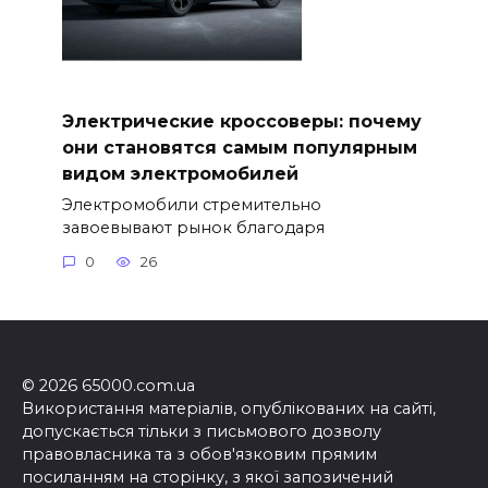
Электрические кроссоверы: почему
они становятся самым популярным
видом электромобилей
Электромобили стремительно
завоевывают рынок благодаря
0
26
© 2026 65000.com.ua
Використання матеріалів, опублікованих на сайті,
допускається тільки з письмового дозволу
правовласника та з обов'язковим прямим
посиланням на сторінку, з якої запозичений