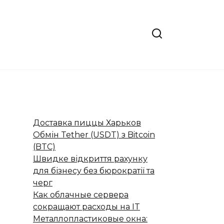
Доставка пиццы Харьков
Обмін Tether (USDT) з Bitcoin
(BTC)
Швидке відкриття рахунку
для бізнесу без бюрократії та
черг
Как облачные сервера
сокращают расходы на IT
Металлопластиковые окна: