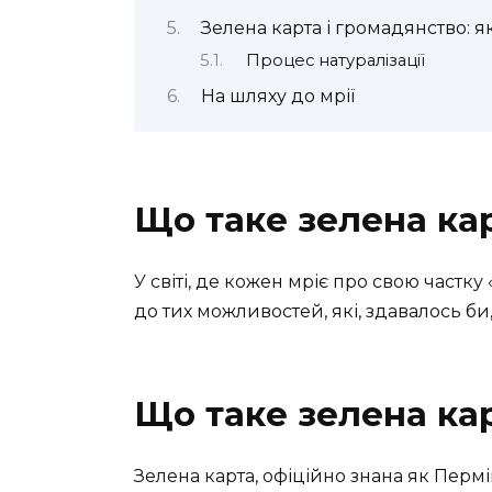
Зелена карта і громадянство: я
Процес натуралізації
На шляху до мрії
Що таке зелена кар
У світі, де кожен мріє про свою частку
до тих можливостей, які, здавалось би
Що таке зелена ка
Зелена карта, офіційно знана як Перм