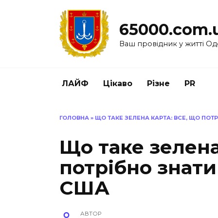
Перейти
до
65000.com.
вмісту
Ваш провідник у житті Од
ЛАЙФ
Цікаво
Різне
PR
ГОЛОВНА
»
ЩО ТАКЕ ЗЕЛЕНА КАРТА: ВСЕ, ЩО ПО
Що таке зелена
потрібно знат
США
АВТОР