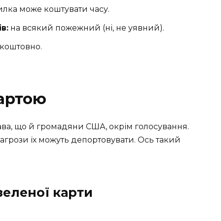
лка може коштувати часу.
в:
на всякий пожежний (ні, не уявний).
зкоштовно.
артою
ава, що й громадяни США, окрім голосування.
загрози їх можуть депортовувати. Ось такий
зеленої карти