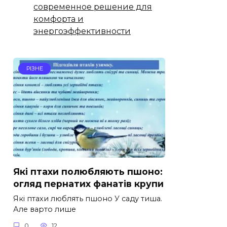
современное решение для
комфорта и
энергоэффективности
РІЗНЕ
Які птахи полюбляють пшоно:
огляд пернатих фанатів крупи
Які птахи люблять пшоно У саду тиша.
Але варто лише
0
12