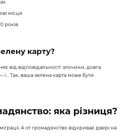
ах.
ві місця.
0 років.
елену карту?
няє від відповідальності: злочини, довга
 — і… Так, ваша зелена карта може бути
мадянство: яка різниця?
мміграції. А от громадянство відкриває двері на