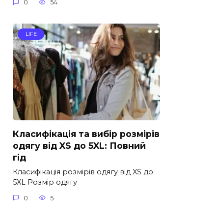
0
54
LIFE
Класифікація та вибір розмірів
одягу від XS до 5XL: Повний
гід
Класифікація розмірів одягу від XS до
5XL Розмір одягу
0
5