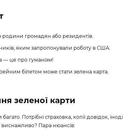
т
в родини громадян або резидентів.
ників, яким запропонували роботу в США.
а — це про гуманізм!
йним білетом може стати зелена карта.
ня зеленої карти
багато. Потрібні страховка, копії довідок, іноді
ть виснажливо? Пара нюансів: