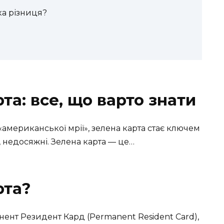
ка різниця?
та: все, що варто знати
 «американської мрії», зелена карта стає ключем
, недосяжні. Зелена карта — це…
рта?
інент Резидент Кард (Permanent Resident Card),