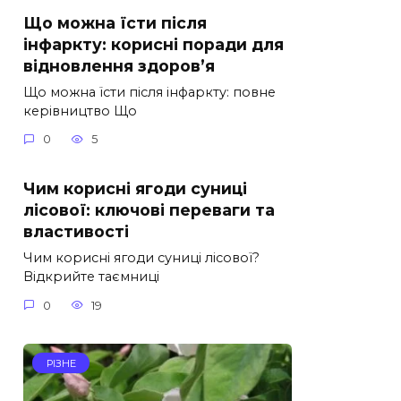
Що можна їсти після
інфаркту: корисні поради для
відновлення здоров’я
Що можна їсти після інфаркту: повне
керівництво Що
0
5
Чим корисні ягоди суниці
лісової: ключові переваги та
властивості
Чим корисні ягоди суниці лісової?
Відкрийте таємниці
0
19
РІЗНЕ