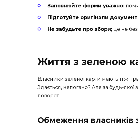
Заповнюйте форми уважно:
поми
Підготуйте оригінали документі
Не забудьте про збори;
це не бе
Життя з зеленою к
Власники зеленої карти мають ті ж пр
Здається, непогано? Але за будь-якої 
поворот.
Обмеження власників 