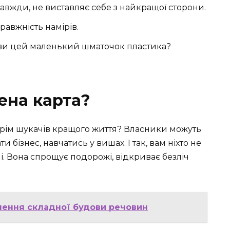
завжди, не виставляє себе з найкращої сторони.
правжність намірів.
 ви цей маленький шматочок пластика?
ена карта?
, крім шукачів кращого життя? Власники можуть
 бізнес, навчатись у вишах. І так, вам ніхто не
. Вона спрощує подорожі, відкриває безліч
нення складної будови речовин