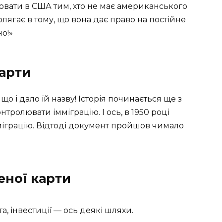
ювати в США тим, хто не має американського
лягає в тому, що вона дає право на постійне
о!»
карти
що і дало їй назву! Історія починається ще з
тролювати імміграцію. І ось, в 1950 році
міграцію. Відтоді документ пройшов чимало
еної карти
а, інвестиції — ось деякі шляхи.