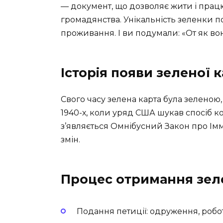
— документ, що дозволяє жити і прац
громадянства. Унікальність зеленки по
проживання. І ви подумали: «От як вон
Історія появи зеленої 
Свого часу зелена карта була зеленою, 
1940-х, коли уряд США шукав спосіб кон
з’являється Омнібусний Закон про Ім
змін.
Процес отримання зел
Подання петиції: одруження, робот