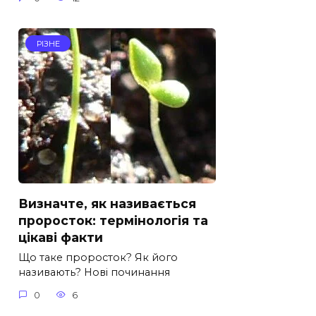
РІЗНЕ
Визначте, як називається
проросток: термінологія та
цікаві факти
Що таке проросток? Як його
називають? Нові починання
0
6