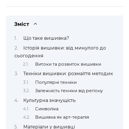
Зміст
Що таке вишивка?
Історія вишивки: від минулого до
сьогодення
Витоки та розвиток вишивки
Техніки вишивки: розмаїття методик
Популярні техніки
Залежність техніки від регіону
Культурна значущість
Символіка
Вишивка як арт-терапія
Матеріали у вишивці