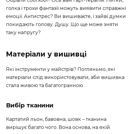
Обрали собі хобі? Ось вам і арт-терапія. Нитки,
голка і трохи фантазії можуть виявити справжні
емоції. Антистрес? Ви вишиваєте, і зайві думки
покидають голову. Душу. Що ще може зняти
таку напругу?
Матеріали у вишивці
Які інструменти у майстрів? Погляньмо, які
матеріали слід використовувати, аби вишивка
стала живою та багатогранною.
Вибір тканини
Картатий льон, бавовна, шовк – тканина
вирішує багато чого. Вона основа, на якій