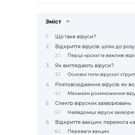
Зміст
Що таке віруси?
Відкриття вірусів: шлях до роз
Перші кроки та важливі від
Як виглядають віруси?
Основні типи вірусної струк
Розповсюдження вірусів: як в
Механізм розмноження віру
Спектр вірусних захворювань
Найвідоміші вірусні захвор
Відкриття вакцин: перемога н
Переваги вакцин