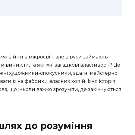
ичі війни в мікросвіті, але віруси займають
и виникли, та які їхні загадкові властивості? Це
вжні художники-спокусники, здатні майстерно
ати їх на фабрики власних копій. Їхня історія
ова, що інколи важко зрозуміти, де закінчуються
 шлях до розуміння