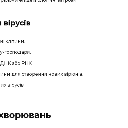
рюючи епідеміологічні загрози.
вірусів
і клітини.
у-господаря.
 ДНК або РНК.
тини для створення нових віріонів.
х вірусів.
ахворювань