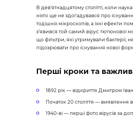
В дев’ятнадцятому столітті, коли наука
ніхто ще не здогадувався про існуван
тодішніх мікроскопів, а їхні ефекти п
з’явився той самий
вірус тютюнової м
що фільтри, які утримували бактерії, 
підозрювати про існування нової фор
Перші кроки та важлив
1892 рік — відкриття Дмитром Іва
Початок 20 століття — виявлення в
1940-ві — перші фото вірусів за д