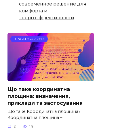
современное решение для
комфорта и
энергоэффективности
UNCATEGORIZED
Що таке координатна
площина: визначення,
приклади та застосування
Що таке Координатна площина?
Координатна площина –
0
18