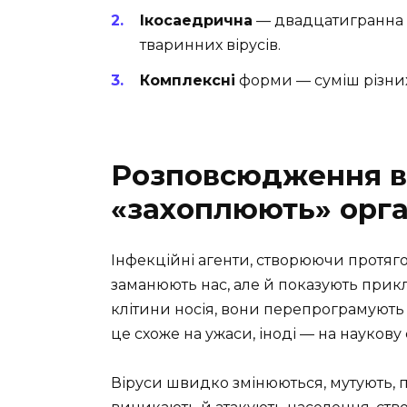
Ікосаедрична
— двадцатигранна с
тваринних вірусів.
Комплексні
форми — суміш різних
Розповсюдження ві
«захоплюють» орг
Інфекційні агенти, створюючи протягом
заманюють нас, але й показують прик
клітини носія, вони перепрограмують 
це схоже на ужаси, іноді — на наукову
Віруси швидко змінюються, мутують, 