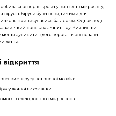
 робила свої перші кроки у вивченні мікросвіту,
ня вірусів. Віруси були невидимими для
омилково приписувалися бактеріям. Однак, тоді
озаїки
, який повністю змінив гру. Виявивши,
не могли зупинити цього ворога, вчені почали
ми життя.
і відкриття
новським вірусу тютюнової мозаїки.
ірусу жовтої лихоманки.
опомогою електронного мікроскопа.