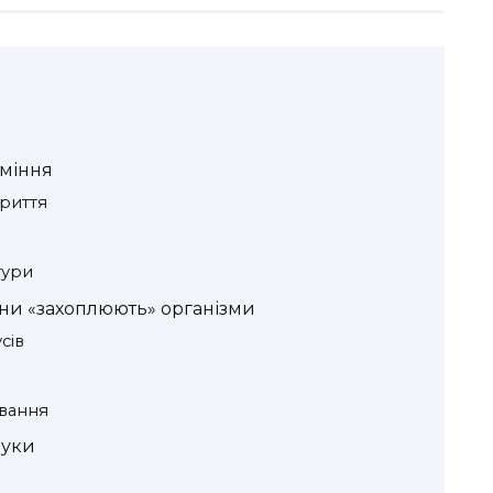
уміння
криття
тури
они «захоплюють» організми
сів
ювання
ауки