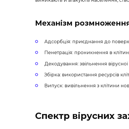
виникають й атакують населення, ство
Механізм розмноження 
Адсорбція: приєднання до поверхн
Пенетрація: проникнення в клітин
Декодування: звільнення вірусної
Збірка: використання ресурсів клі
Випуск: вивільнення з клітини нови
Спектр вірусних з