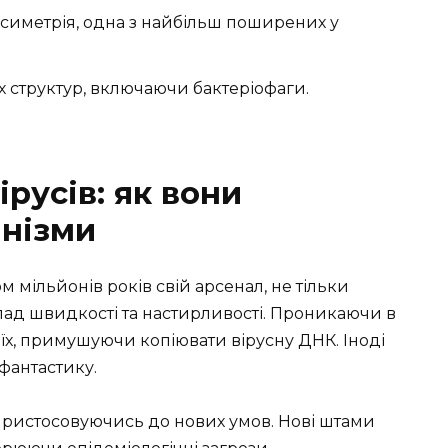
иметрія, одна з найбільш поширених у
 структур, включаючи бактеріофаги.
русів: як вони
анізми
 мільйонів років свій арсенал, не тільки
лад швидкості та настирливості. Проникаючи в
їх, примушуючи копіювати вірусну ДНК. Іноді
 фантастику.
пристосовуючись до нових умов. Нові штами