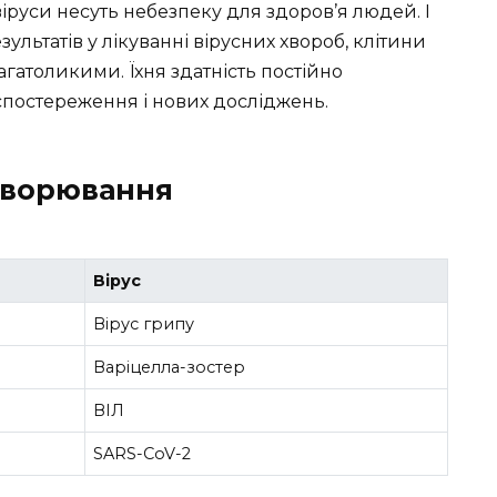
 віруси несуть небезпеку для здоров’я людей. І
льтатів у лікуванні вірусних хвороб, клітини
агатоликими. Їхня здатність постійно
постереження і нових досліджень.
ахворювання
Вірус
Вірус грипу
Варіцелла-зостер
ВІЛ
SARS-CoV-2