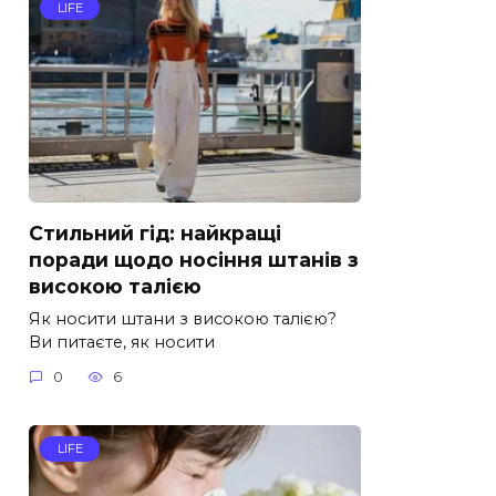
LIFE
Стильний гід: найкращі
поради щодо носіння штанів з
високою талією
Як носити штани з високою талією?
Ви питаєте, як носити
0
6
LIFE