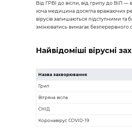
Від ГРВІ до віспи, від грипу до ВІЛ —
хоча медицина досягла вражаючих резу
вірусів залишаються підступними та б
змінюватись вимагає безперервного с
Найвідоміші вірусні з
Назва захворювання
Грип
Вітряна віспа
СНІД
Коронавірус COVID-19