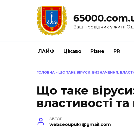
Перейти
до
65000.com.
вмісту
Ваш провідник у житті Од
ЛАЙФ
Цікаво
Різне
PR
ГОЛОВНА
»
ЩО ТАКЕ ВІРУСИ: ВИЗНАЧЕННЯ, ВЛАСТ
Що таке віруси
властивості та
АВТОР
webseoupukr@gmail.com