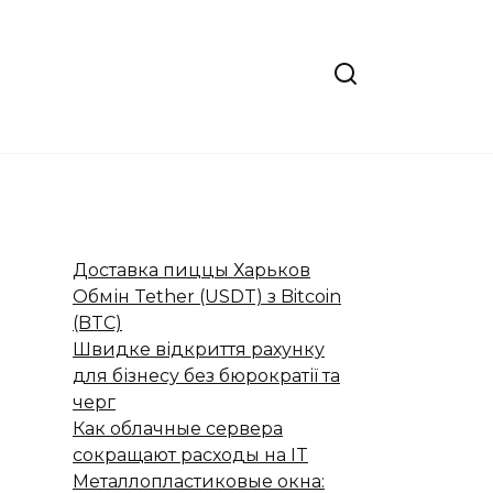
Доставка пиццы Харьков
Обмін Tether (USDT) з Bitcoin
(BTC)
Швидке відкриття рахунку
для бізнесу без бюрократії та
черг
Как облачные сервера
сокращают расходы на IT
Металлопластиковые окна: