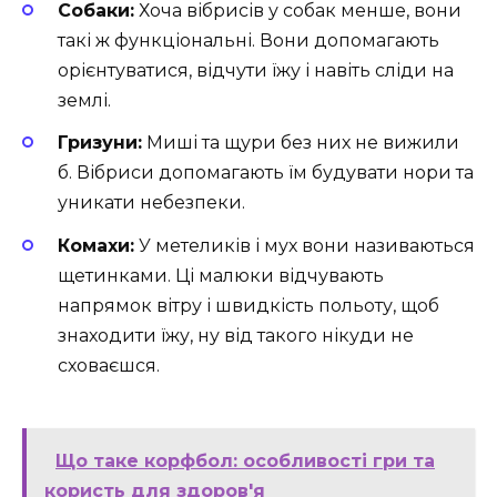
Собаки:
Хоча вібрисів у собак менше, вони
такі ж функціональні. Вони допомагають
орієнтуватися, відчути їжу і навіть сліди на
землі.
Гризуни:
Миші та щури без них не вижили
б. Вібриси допомагають їм будувати нори та
уникати небезпеки.
Комахи:
У метеликів і мух вони називаються
щетинками. Ці малюки відчувають
напрямок вітру і швидкість польоту, щоб
знаходити їжу, ну від такого нікуди не
сховаєшся.
Що таке корфбол: особливості гри та
користь для здоров'я