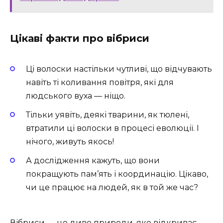
Цікаві факти про вібриси
Ці волоски настільки чутливі, що відчувають
навіть ті коливання повітря, які для
людського вуха — ніщо.
Тільки уявіть, деякі тварини, як тюлені,
втратили ці волоски в процесі еволюції. І
нічого, живуть якось!
А дослідження кажуть, що вони
покращують пам’ять і координацію. Цікаво,
чи це працює на людей, як в той же час?
Вібриси — це диво природи, яке відкриває