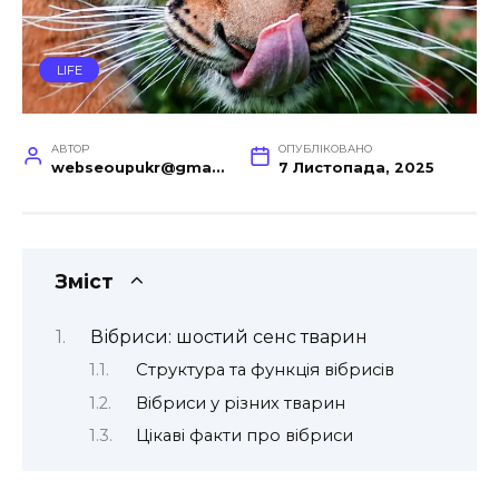
LIFE
АВТОР
ОПУБЛІКОВАНО
webseoupukr@gmail.com
7 Листопада, 2025
Зміст
Вібриси: шостий сенс тварин
Структура та функція вібрисів
Вібриси у різних тварин
Цікаві факти про вібриси