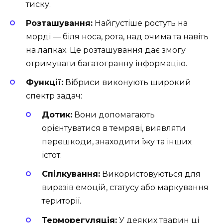
тиску.
Розташування:
Найгустіше ростуть на
морді — біля носа, рота, над очима та навіть
на лапках. Це розташування дає змогу
отримувати багатогранну інформацію.
Функції:
Вібриси виконують широкий
спектр задач:
Дотик:
Вони допомагають
орієнтуватися в темряві, виявляти
перешкоди, знаходити їжу та інших
істот.
Спілкування:
Використовуються для
виразів емоцій, статусу або маркування
території.
Терморегуляція:
У деяких тварин ці