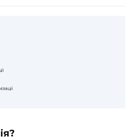
ії
ізації
ія?