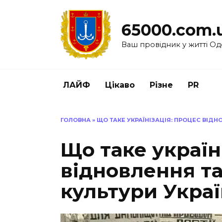
Перейти
до
65000.com.
вмісту
Ваш провідник у житті Од
ЛАЙФ
Цікаво
Різне
PR
ГОЛОВНА
»
ЩО ТАКЕ УКРАЇНІЗАЦІЯ: ПРОЦЕС ВІДН
Що таке україн
відновлення т
культури Укра