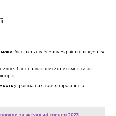
ї
 мови:
більшість населення України спілкується
явилося багато талановитих письменників,
кторів.
мості:
українізація сприяла зростанню
 поради та актуальні тренди 2023