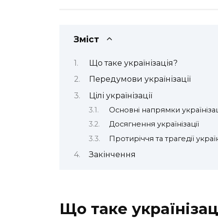
Зміст
Що таке українізація?
Передумови українізації
Цілі українізації
Основні напрямки українізац
Досягнення українізації
Протиріччя та трагедії україн
Закінчення
Що таке українізац