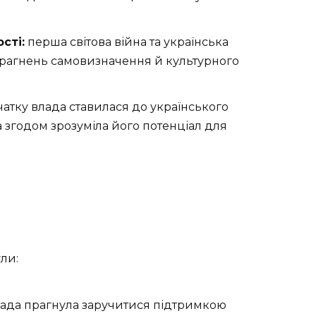
сті:
перша світова війна та українська
рагнень самовизначення й культурного
атку влада ставилася до українського
а згодом зрозуміла його потенціал для
ли:
ада прагнула заручитися підтримкою