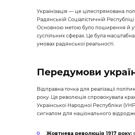
Українізація — це цілеспрямована полі
Радянській Соціалістичній Республіці (
Основною метою було поширення й утв
суспільних сферах. Це була масштабна
умовах радянської реальності.
Передумови україн
Відправна точка для реалізації політи
року. Ця революція спровокувала крах
Української Народної Республіки (УНР).
сигналом для національного відродж
Жовтнева революція 1917 року:
в