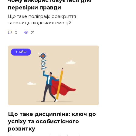
чому використовується для
перевірки правди
Що таке поліграф: розкриття
таємниць людських емоцій
0
21
ЛАЙФ
Що таке дисципліна: ключ до
успіху та особистісного
розвитку