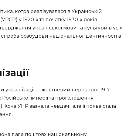
тика, котра реалізувалася в Українській
УРСР) у 1920-х та початку 1930-х років.
ердження української мови та культури в усіх
 спроба розбудови національної ідентичності в
ізації
ки українізації — жовтневий переворот 1917
 Російської імперії та проголошення
 Хоча УНР зазнала невдачі, але її поява стала
ення.
она дала поштовх національному