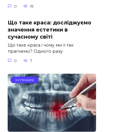
0
19
Що таке краса: досліджуємо
значення естетики в
сучасному світі
Що таке краса і чому ми її так
прагнемо? Одного разу
0
7
КУЛІНАРІЯ