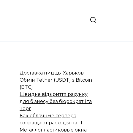
Доставка пиццы Харьков
Обмін Tether (USDT) з Bitcoin
(BTC)
Швидке відкриття рахунку
для бізнесу без бюрократії та
черг
Как облачные сервера
сокращают расходы на IT
Металлопластиковые окна: