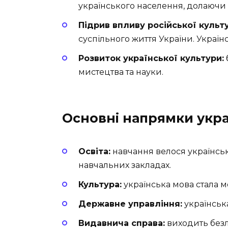
українського населення, долаючи с
Підрив впливу російської культ
суспільного життя України. Україн
Розвиток української культури:
мистецтва та науки.
Основні напрямки украї
Освіта:
навчання велося українськ
навчальних закладах.
Культура:
українська мова стала мо
Державне управління:
українськ
Видавнича справа:
виходить безлі