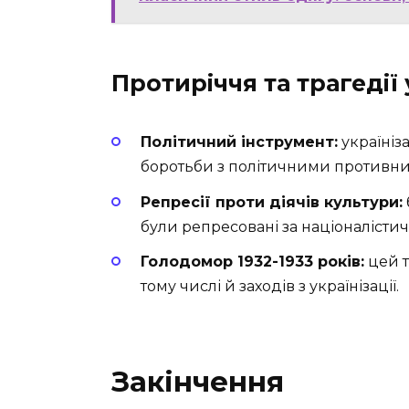
Протиріччя та трагедії 
Політичний інструмент:
україніз
боротьби з політичними противн
Репресії проти діячів культури:
були репресовані за націоналістич
Голодомор 1932-1933 років:
цей т
тому числі й заходів з українізації.
Закінчення