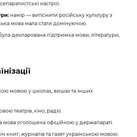
епаратистські настрої.
ури:
намір — витіснити російську культуру з
ська мова мала стати домінуючою.
була декларована підтримка мови, літератури,
нізації
ою мовою у школах, вишах та інших
вою театрів, кіно, радіо.
а мова оголошена офіційною у держапараті.
ч книг, журналів та газет українською мовою.