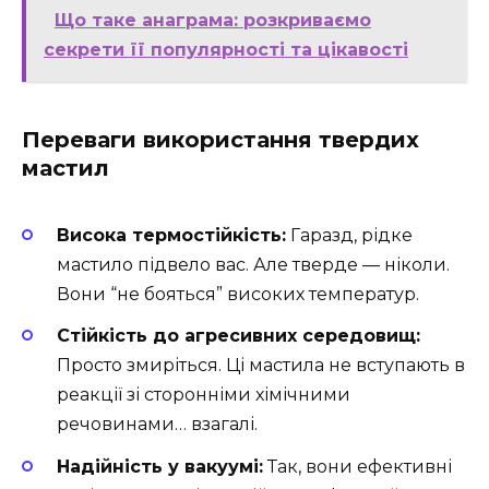
Що таке анаграма: розкриваємо
секрети її популярності та цікавості
Переваги використання твердих
мастил
Висока термостійкість:
Гаразд, рідке
мастило підвело вас. Але тверде — ніколи.
Вони “не бояться” високих температур.
Стійкість до агресивних середовищ:
Просто змиріться. Ці мастила не вступають в
реакції зі сторонніми хімічними
речовинами… взагалі.
Надійність у вакуумі:
Так, вони ефективні