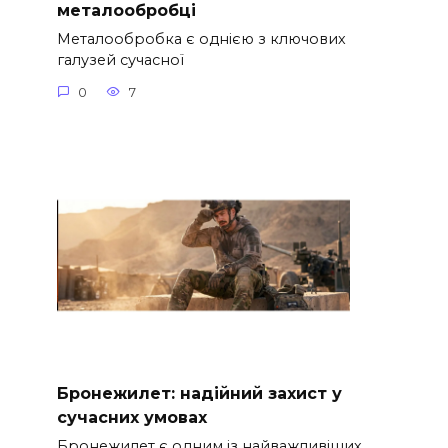
металообробці
Металообробка є однією з ключових
галузей сучасної
0
7
Бронежилет: надійний захист у
сучасних умовах
Бронежилет є одним із найважливіших