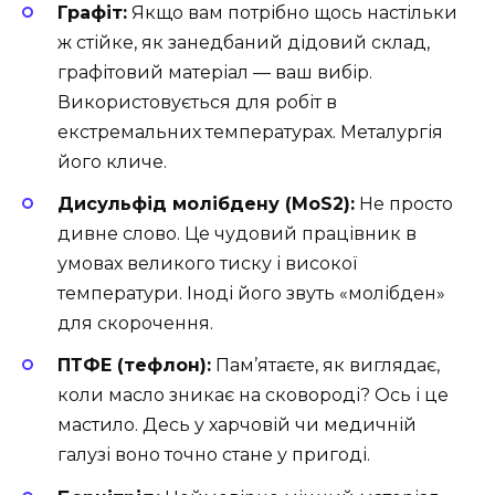
Графіт:
Якщо вам потрібно щось настільки
ж стійке, як занедбаний дідовий склад,
графітовий матеріал — ваш вибір.
Використовується для робіт в
екстремальних температурах. Металургія
його кличе.
Дисульфід молібдену (MoS2):
Не просто
дивне слово. Це чудовий працівник в
умовах великого тиску і високої
температури. Іноді його звуть «молібден»
для скорочення.
ПТФЕ (тефлон):
Пам’ятаєте, як виглядає,
коли масло зникає на сковороді? Ось і це
мастило. Десь у харчовій чи медичній
галузі воно точно стане у пригоді.