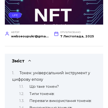
LIFE
АВТОР
ОПУБЛІКОВАНО
webseoupukr@gmail.com
7 Листопада, 2025
Зміст
Токен: універсальний інструмент у
цифрову епоху
Що таке токен?
Типи токенів:
Переваги використання токенів:
Використання токенів: