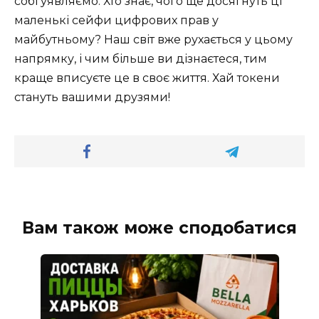
собі уявляємо. Хто знає, чого ще досягнуть ці
маленькі сейфи цифрових прав у
майбутньому? Наш світ вже рухається у цьому
напрямку, і чим більше ви дізнаєтеся, тим
краще вписуєте це в своє життя. Хай токени
стануть вашими друзями!
Вам також може сподобатися