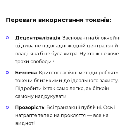
Переваги використання токенів:
Децентралізація
: Засновані на блокчейні,
ці дива не підвладні жодній центральній
владі, яка б не була хитра. Ну хто ж не хоче
трохи свободи?
Безпека
: Криптографічні методи роблять
токени близькими до ідеального захисту.
Підробити їх так само легко, як біткоін
самому надрукувати.
Прозорість
: Всі транзакції публічні. Ось і
натрапте тепер на прокляття — все на
видноті!