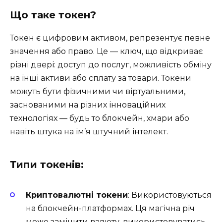
Що таке токен?
Токен є цифровим активом, репрезентує певне
значення або право. Це — ключ, що відкриває
різні двері: доступ до послуг, можливість обміну
на інші активи або сплату за товари. Токени
можуть бути фізичними чи віртуальними,
заснованими на різних інноваційних
технологіях — будь то блокчейн, хмари або
навіть штука на ім’я штучний інтелект.
Типи токенів:
Криптовалютні токени
: Використовуються
на блокчейн-платформах. Ця магічна річ
може замінити валюту, використовуватись