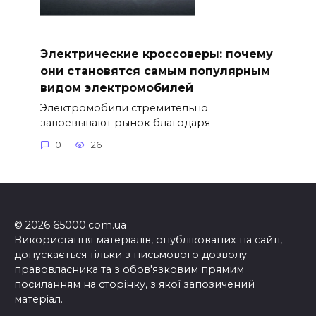
Электрические кроссоверы: почему
они становятся самым популярным
видом электромобилей
Электромобили стремительно
завоевывают рынок благодаря
0
26
© 2026 65000.com.ua
Використання матеріалів, опублікованих на сайті,
допускається тільки з письмового дозволу
правовласника та з обов'язковим прямим
посиланням на сторінку, з якої запозичений
матеріал.