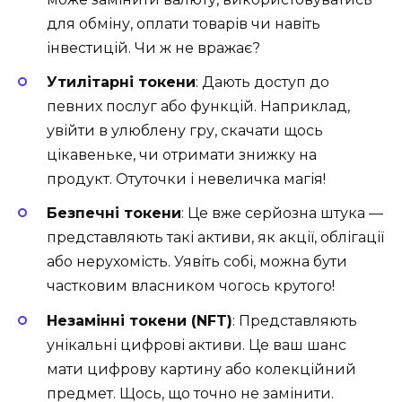
для обміну, оплати товарів чи навіть
інвестицій. Чи ж не вражає?
Утилітарні токени
: Дають доступ до
певних послуг або функцій. Наприклад,
увійти в улюблену гру, скачати щось
цікавеньке, чи отримати знижку на
продукт. Отуточки і невеличка магія!
Безпечні токени
: Це вже серйозна штука —
представляють такі активи, як акції, облігації
або нерухомість. Уявіть собі, можна бути
частковим власником чогось крутого!
Незамінні токени (NFT)
: Представляють
унікальні цифрові активи. Це ваш шанс
мати цифрову картину або колекційний
предмет. Щось, що точно не замінити.