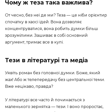
Чому ж теза така важлива?
От чесно, без неї де ми? Теза — це ніби орієнтир
спочатку в хаосі ідей. Вона дозволяє
концентруватися, вона робить думки більш
зрозумілими. Зашиває в собі основний
аргумент, тримає все в купі.
Тези в літературі та медіа
Уявіть роман без головної думки. Боже, який
жах! Або ж телепередачу без центральної теми.
Вже нецікаво, правда?
У літературі все часто й починається з
маленького зернятка — тези. І воно проростає,