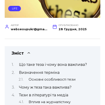
LIFE
АВТОР
ОПУБЛІКОВАНО
webseoupukr@gmail.com
28 Грудня, 2025
Зміст
Що таке теза і чому вона важлива?
Визначення терміна
Основні особливості тези
Чому ж теза така важлива?
Тези в літературі та медіа
Вплив на журналістику