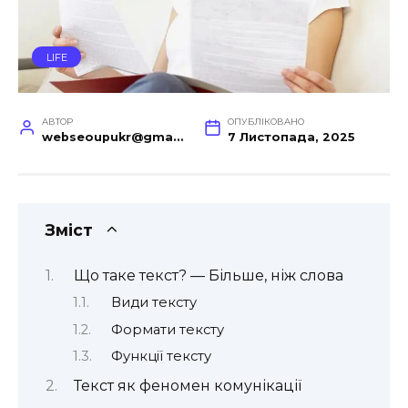
LIFE
АВТОР
ОПУБЛІКОВАНО
webseoupukr@gmail.com
7 Листопада, 2025
Зміст
Що таке текст? — Більше, ніж слова
Види тексту
Формати тексту
Функції тексту
Текст як феномен комунікації