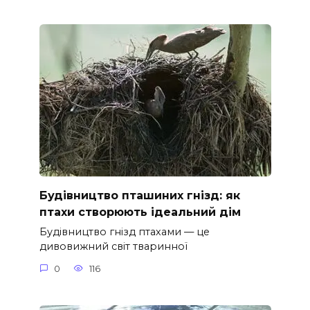
Будівництво пташиних гнізд: як
птахи створюють ідеальний дім
Будівництво гнізд птахами — це
дивовижний світ тваринної
0
116