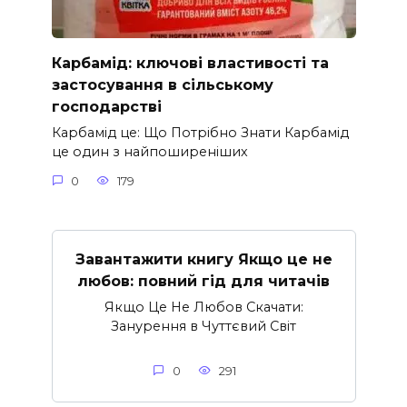
Карбамід: ключові властивості та
застосування в сільському
господарстві
Карбамід це: Що Потрібно Знати Карбамід
це один з найпоширеніших
0
179
Завантажити книгу Якщо це не
любов: повний гід для читачів
Якщо Це Не Любов Скачати:
Занурення в Чуттєвий Світ
0
291