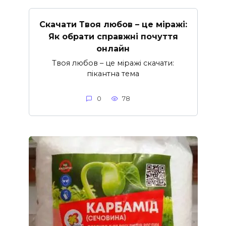
Скачати Твоя любов – це міражі:
Як обрати справжні почуття
онлайн
Твоя любов – це міражі скачати:
пікантна тема
0
78