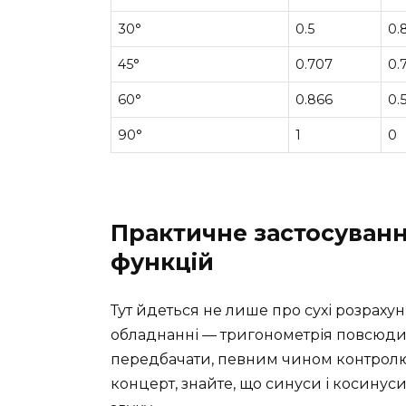
30°
0.5
0.
45°
0.707
0.
60°
0.866
0.
90°
1
0
Практичне застосуван
функцій
Тут йдеться не лише про сухі розрахунк
обладнанні — тригонометрія повсюди.
передбачати, певним чином контролюв
концерт, знайте, що синуси і косинуси