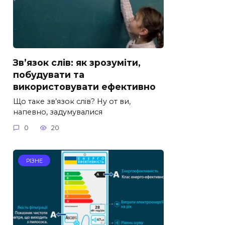
Зв’язок слів: як зрозуміти,
побудувати та
використовувати ефективно
Що таке зв’язок слів? Ну от ви,
напевно, задумувалися
0
20
РІЗНЕ