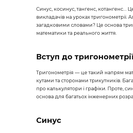
Синус, косинус, тангенс, котангенс… Це
викладачів на уроках тригонометрії. 
загадковими словами? Це основа триго
математики та реального життя.
Вступ до тригонометрі
Тригонометрія — це такий напрям ма
кутами та сторонами трикутників. Бага
про калькулятори і графіки. Проте, с
основа для багатьох інженерних розр
Синус