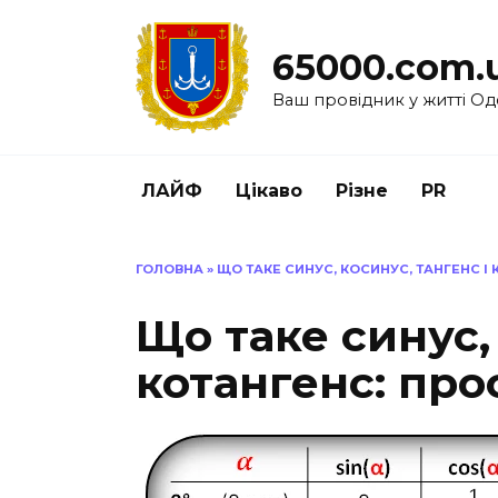
Перейти
до
65000.com.
вмісту
Ваш провідник у житті Од
ЛАЙФ
Цікаво
Різне
PR
ГОЛОВНА
»
ЩО ТАКЕ СИНУС, КОСИНУС, ТАНГЕНС І
Що таке синус, 
котангенс: про