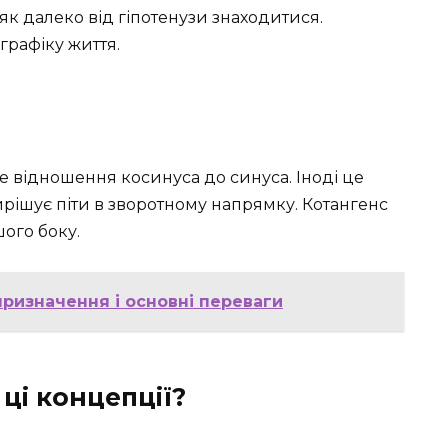
 як далеко від гіпотенузи знаходитися.
графіку життя.
е відношення косинуса до синуса. Іноді це
вирішує піти в зворотному напрямку. Котангенс
шого боку.
призначення і основні переваги
ці концепції?