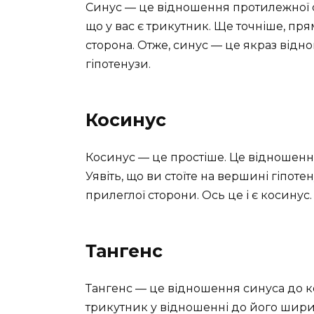
Синус — це відношення протилежної ст
що у вас є трикутник. Ще точніше, пр
сторона. Отже, синус — це якраз відн
гіпотенузи.
Косинус
Косинус — це простіше. Це відношення
Уявіть, що ви стоїте на вершині гіпоте
прилеглої сторони. Ось це і є косинус.
Тангенс
Тангенс — це відношення синуса до ко
трикутник у відношенні до його ширин