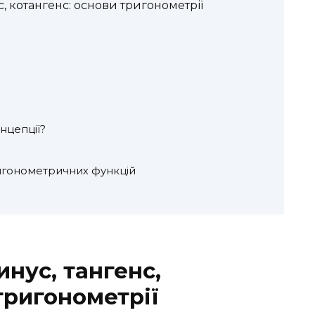
с, котангенс: основи тригонометрії
нцепції?
игонометричних функцій
инус, тангенс,
тригонометрії