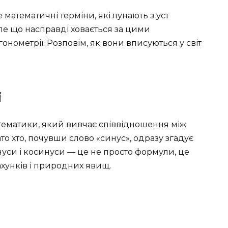
 математичні терміни, які лунають з уст
Але що насправді ховається за цими
нометрії. Розповім, як вони вписуються у світ
ї
тематики, який вивчає співвідношення між
то хто, почувши слово «синус», одразу згадує
инуси і косинуси — це не просто формули, це
ахунків і природних явищ.