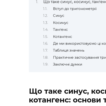
Що таке синус, косинус, танген
Вступ до тригонометрії
Синус
Косинус
Тангенс
Котангенс
Де ми використовуємо ці ко
Таблиця значень
Практичне застосування тр
Заключні думки
Що таке синус, кос
котангенс: основи 