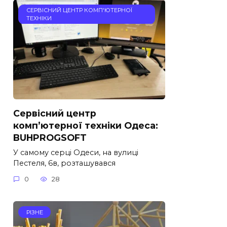
СЕРВІСНИЙ ЦЕНТР КОМП'ЮТЕРНОЇ
ТЕХНІКИ
Сервісний центр
комп’ютерної техніки Одеса:
BUHPROGSOFT
У самому серці Одеси, на вулиці
Пестеля, 6в, розташувався
0
28
РІЗНЕ