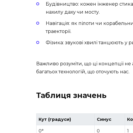
Будівництво: кожен інженер стика
нахилу даху чи мосту.
Навігація: як пілоти чи корабель
траекторії.
Фізика: звукові хвилі танцюють у р
Важливо розуміти, що ці концепції не
багатьох технологій, що оточують нас.
Таблиця значень
Кут (градуси)
Синус
Ко
0°
0
1