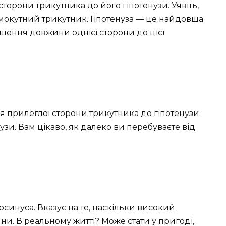
орони трикутника до його гіпотенузи. Уявіть,
ямокутний трикутник. Гіпотенуза — це найдовша
ошення довжини однієї сторони до цієї
 прилеглої сторони трикутника до гіпотенузи.
нузи. Вам цікаво, як далеко ви перебуваєте від
синуса. Вказує на те, наскільки високий
и. В реальному житті? Може стати у пригоді,