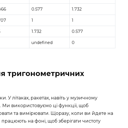
866
0.577
1.732
707
1
1
5
1.732
0.577
undefined
0
ня тригонометричних
и. У літаках, ракетах, навіть у музичному
 Ми використовуємо ці функції, щоб
ати та вимірювати. Щоразу, коли ви йдете на
 працюють на фоні, щоб зберігати чистоту