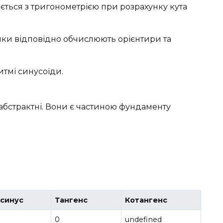
ється з тригонометрією при розрахунку кута
ники відповідно обчислюють орієнтири та
итмі синусоїди.
 абстрактні. Вони є частиною фундаменту
синус
Тангенс
Котангенс
0
undefined