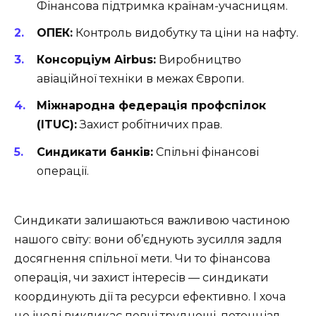
Фінансова підтримка країнам-учасницям.
ОПЕК:
Контроль видобутку та ціни на нафту.
Консорціум Airbus:
Виробництво
авіаційної техніки в межах Європи.
Міжнародна федерація профспілок
(ITUC):
Захист робітничих прав.
Синдикати банків:
Спільні фінансові
операції.
Синдикати залишаються важливою частиною
нашого світу: вони об’єднують зусилля задля
досягнення спільної мети. Чи то фінансова
операція, чи захист інтересів — синдикати
координують дії та ресурси ефективно. І хоча
це іноді викликає певні труднощі, потенціал