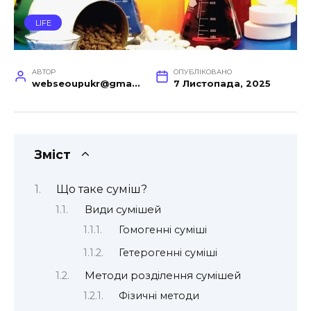
LIFE
АВТОР
ОПУБЛІКОВАНО
webseoupukr@gmail.com
7 Листопада, 2025
Зміст
Що таке суміш?
Види сумішей
Гомогенні суміші
Гетерогенні суміші
Методи розділення сумішей
Фізичні методи