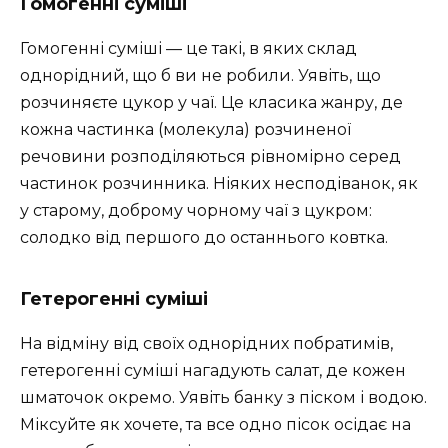
Гомогенні суміші
Гомогенні суміші — це такі, в яких склад
однорідний, що б ви не робили. Уявіть, що
розчиняєте цукор у чаї. Це класика жанру, де
кожна частинка (молекула) розчиненої
речовини розподіляються рівномірно серед
частинок розчинника. Ніяких несподіванок, як
у старому, доброму чорному чаї з цукром:
солодко від першого до останнього ковтка.
Гетерогенні суміші
На відміну від своїх однорідних побратимів,
гетерогенні суміші нагадують салат, де кожен
шматочок окремо. Уявіть банку з піском і водою.
Міксуйте як хочете, та все одно пісок осідає на