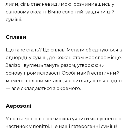
лили, сіль стає невидимою, розчинившись у
світовому океані. Вічно солоний, завдяки цій
суміші.
Сплави
Що таке сталь? Це сплав! Метали об’єднуються в
однорідну суміш, де кожен атом має своє місце.
Залізо і вуглець тануть разом, утворюючи
основу промисловості. Особливий естетичний
момент: сплави металів, які виглядають як одно
— але складаються з окремого.
Аерозолі
У світі аерозолів все можна уявити як суспензію
частинок у повітрі. Це наші гетерогенні суміші!