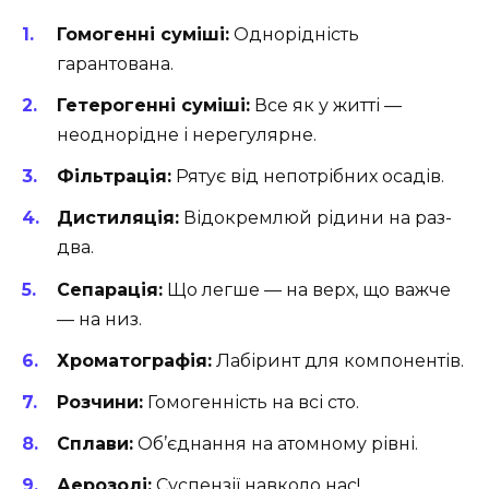
Гомогенні суміші:
Однорідність
гарантована.
Гетерогенні суміші:
Все як у житті —
неоднорідне і нерегулярне.
Фільтрація:
Рятує від непотрібних осадів.
Дистиляція:
Відокремлюй рідини на раз-
два.
Сепарація:
Що легше — на верх, що важче
— на низ.
Хроматографія:
Лабіринт для компонентів.
Розчини:
Гомогенність на всі сто.
Сплави:
Об’єднання на атомному рівні.
Аерозолі:
Суспензії навколо нас!