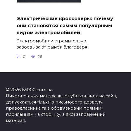
Электрические кроссоверы: почему
они становятся самым популярным
видом электромобилей
Электромобили стремительно
завоевывают рынок благодаря
0
26
© 2026 65000.com.ua
Використання матеріалів, опублікованих на сайті,
допускається тільки з письмового дозволу
правовласника та з обов'язковим прямим
посиланням на сторінку, з якої запозичений
матеріал.