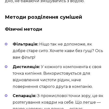
дно, не бажаючи змішуватись з водою.
Методи розділення сумішей
Фізичні методи
Фільтрація:
Ніщо так не допоможе, як
добре старе сито. Хочете кави без гущі? Ось
вам фільтр!
Дистиляція:
У кожного компонента є своя
точка кипіння. Використовується для
відновлення чистоти рідин, наче
повернення старого друга в компанію.
Сепарація:
З промислової точки зору, це як
розтягування ковдри на себе. Що легше —
плаве наверху, що важче — осідає.