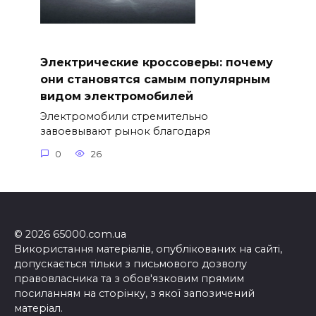
Электрические кроссоверы: почему
они становятся самым популярным
видом электромобилей
Электромобили стремительно
завоевывают рынок благодаря
0
26
© 2026 65000.com.ua
Використання матеріалів, опублікованих на сайті,
допускається тільки з письмового дозволу
правовласника та з обов'язковим прямим
посиланням на сторінку, з якої запозичений
матеріал.