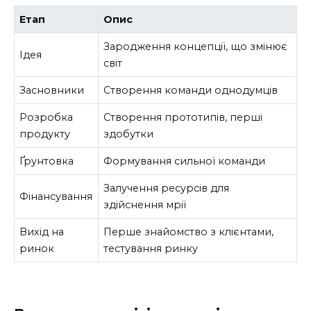
Етап
Опис
Зародження концепції, що змінює
Ідея
світ
Засновники
Створення команди однодумців
Розробка
Створення прототипів, перші
продукту
здобутки
Ґрунтовка
Формування сильної команди
Залучення ресурсів для
Фінансування
здійснення мрії
Вихід на
Перше знайомство з клієнтами,
ринок
тестування ринку