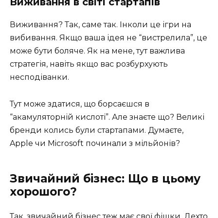
Виживання в світі стартапів
Виживання? Так, саме так. Інколи це ігри на
вибивання. Якщо ваша ідея не “вистрелила”, це
може бути боляче. Як на мене, тут важлива
стратегія, навіть якщо вас розбурхують
несподіванки.
Тут може здатися, що борсаєшся в
“акамуляторній кислоті”. Але знаєте що? Великі
бренди колись були стартапами. Думаєте,
Apple чи Microsoft починали з мільйонів?
Звичайний бізнес: Що в цьому
хорошого?
Так, звичайний бізнес теж має свої фішки. Дехто