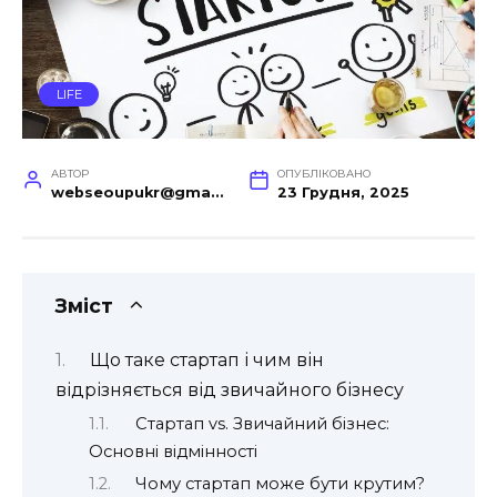
LIFE
АВТОР
ОПУБЛІКОВАНО
webseoupukr@gmail.com
23 Грудня, 2025
Зміст
Що таке стартап і чим він
відрізняється від звичайного бізнесу
Стартап vs. Звичайний бізнес:
Основні відмінності
Чому стартап може бути крутим?