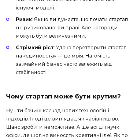
існуючі моделі.
Ризик
: Якщо ви думаєте, що почати стартап
це ризиковано, ви праві. Але нагороди
можуть бути величезними.
Стрімкий ріст
: Удача перетворити стартап
на «єдинорога» — це мрія. Натомість
звичайний бізнес часто залежить від
стабільності.
Чому стартап може бути крутим?
Ну… ти бачиш каскад нових технологій і
підходів. Іноді це виглядає, як чарівництво.
Шанс зробити неможливе. А ще всі ці гнучкі
офіси, де щодня виносять креативні ідеї. Як по