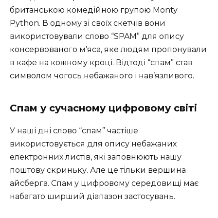
британською комедійною групою Monty
Python. В одному зі своїх скетчів вони
використовували слово “SPAM” для опису
консервованого м’яса, яке людям пропонували
в кафе на кожному кроці. Відтоді “спам” став
символом чогось небажаного і нав’язливого.
Спам у сучасному цифровому світі
У наші дні слово “спам” частіше
використовується для опису небажаних
електронних листів, які заповнюють нашу
поштову скриньку. Але це тільки вершина
айсберга. Спам у цифровому середовищі має
набагато ширший діапазон застосувань.