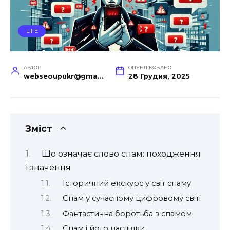
LIFE
АВТОР
ОПУБЛІКОВАНО
webseoupukr@gmail.com
28 Грудня, 2025
Зміст
Що означає слово спам: походження
і значення
Історичний екскурс у світ спаму
Спам у сучасному цифровому світі
Фантастична боротьба з спамом
Спам і його наслідки