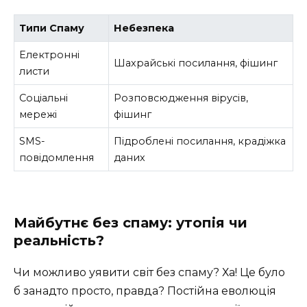
Типи Спаму
Небезпека
Електронні
Шахрайські посилання, фішинг
листи
Соціальні
Розповсюдження вірусів,
мережі
фішинг
SMS-
Підроблені посилання, крадіжка
повідомлення
даних
Майбутнє без спаму: утопія чи
реальність?
Чи можливо уявити світ без спаму? Ха! Це було
б занадто просто, правда? Постійна еволюція