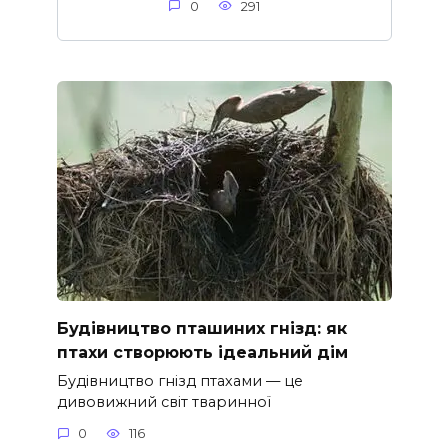
0
291
Будівництво пташиних гнізд: як
птахи створюють ідеальний дім
Будівництво гнізд птахами — це
дивовижний світ тваринної
0
116