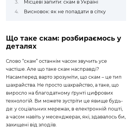
Місцеві запити: скам в Україні
Висновок: як не попадати в сітку
Що таке скам: розбираємось у
деталях
Слово “скам” останнім часом звучить усе
частіше. Але що таке скам насправді?
Насамперед варто зрозуміти, що скам – це тип
шахрайства. Не просто шахрайство, а таке, що
виросло на благодатному ґрунті цифрових
технологій. Ви можете зустріти це явище будь-
де: у соціальних мережах, в електронній пошті,
а часом навіть у месенджерах, які, здавалось би,
захищені від злодіїв.