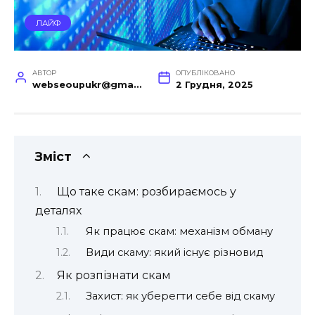
ЛАЙФ
АВТОР
ОПУБЛІКОВАНО
webseoupukr@gmail.com
2 Грудня, 2025
Зміст
Що таке скам: розбираємось у
деталях
Як працює скам: механізм обману
Види скаму: який існує різновид
Як розпізнати скам
Захист: як уберегти себе від скаму