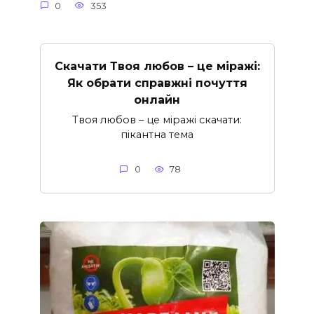
0
353
Скачати Твоя любов – це міражі:
Як обрати справжні почуття
онлайн
Твоя любов – це міражі скачати:
пікантна тема
0
78