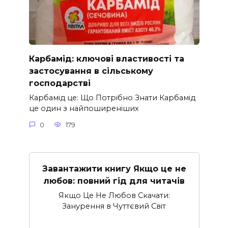
Карбамід: ключові властивості та
застосування в сільському
господарстві
Карбамід це: Що Потрібно Знати Карбамід
це один з найпоширеніших
0
179
Завантажити книгу Якщо це не
любов: повний гід для читачів
Якщо Це Не Любов Скачати:
Занурення в Чуттєвий Світ