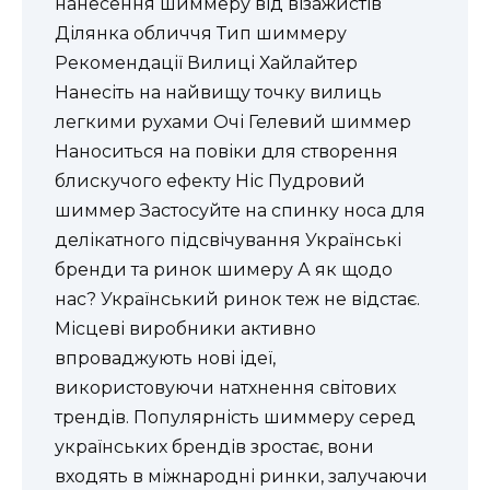
нанесення шиммеру від візажистів
Ділянка обличчя Тип шиммеру
Рекомендації Вилиці Хайлайтер
Нанесіть на найвищу точку вилиць
легкими рухами Очі Гелевий шиммер
Наноситься на повіки для створення
блискучого ефекту Ніс Пудровий
шиммер Застосуйте на спинку носа для
делікатного підсвічування Українські
бренди та ринок шимеру А як щодо
нас? Український ринок теж не відстає.
Місцеві виробники активно
впроваджують нові ідеї,
використовуючи натхнення світових
трендів. Популярність шиммеру серед
українських брендів зростає, вони
входять в міжнародні ринки, залучаючи