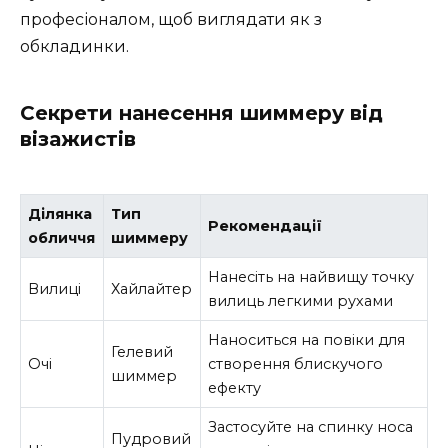
професіоналом, щоб виглядати як з
обкладинки.
Секрети нанесення шиммеру від
візажистів
Ділянка
Тип
Рекомендації
обличчя
шиммеру
Нанесіть на найвищу точку
Вилиці
Хайлайтер
вилиць легкими рухами
Наноситься на повіки для
Гелевий
Очі
створення блискучого
шиммер
ефекту
Застосуйте на спинку носа
Пудровий