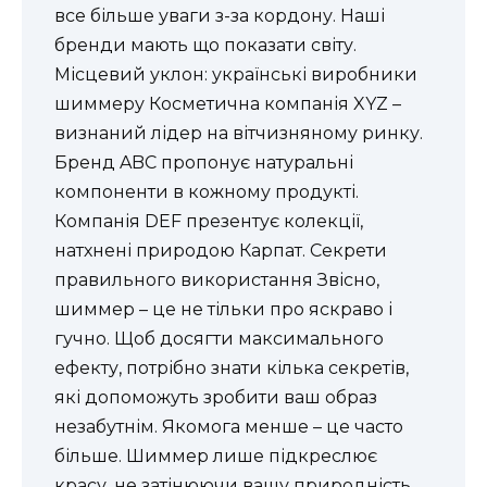
все більше уваги з-за кордону. Наші
бренди мають що показати світу.
Місцевий уклон: українські виробники
шиммеру Косметична компанія XYZ –
визнаний лідер на вітчизняному ринку.
Бренд ABC пропонує натуральні
компоненти в кожному продукті.
Компанія DEF презентує колекції,
натхнені природою Карпат. Секрети
правильного використання Звісно,
шиммер – це не тільки про яскраво і
гучно. Щоб досягти максимального
ефекту, потрібно знати кілька секретів,
які допоможуть зробити ваш образ
незабутнім. Якомога менше – це часто
більше. Шиммер лише підкреслює
красу, не затінюючи вашу природність.