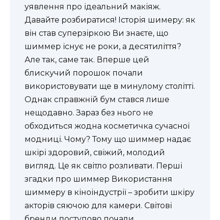
уявлення про ідеальний макіяж.
Давайте розбиратися! Історія шимеру: як
він став суперзіркою Ви знаєте, що
шиммер існує не роки, а десятиліття?
Але так, саме так. Вперше цей
блискучий порошок почали
використовувати ще в минулому столітті.
Однак справжній бум стався лише
нещодавно. Зараз без нього не
обходиться жодна косметичка сучасної
модниці. Чому? Тому що шиммер надає
шкірі здоровий, свіжий, молодий
вигляд. Це як світло розливати. Перші
згадки про шиммер Використання
шиммеру в кіноіндустрії – зробити шкіру
акторів сяючою для камери. Світові
бренди поступово почали