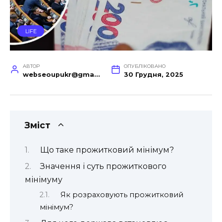
LIFE
АВТОР
ОПУБЛІКОВАНО
webseoupukr@gmail.com
30 Грудня, 2025
Зміст
Що таке прожитковий мінімум?
Значення і суть прожиткового
мінімуму
Як розраховують прожитковий
мінімум?