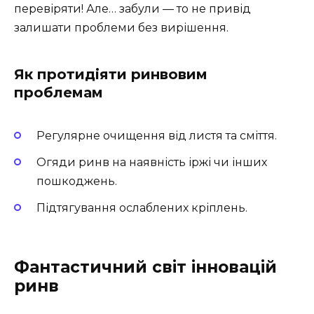
перевіряти! Але… забули — то не привід
залишати проблеми без вирішення.
Як протидіяти ринвовим
проблемам
Регулярне очищення від листя та сміття.
Огяди ринв на наявність іржі чи інших
пошкоджень.
Підтягування ослаблених кріплень.
Фантастичний світ інновацій
ринв