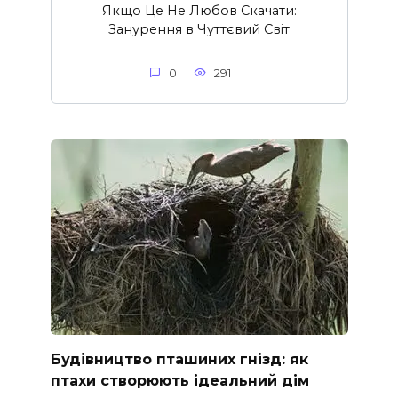
Якщо Це Не Любов Скачати:
Занурення в Чуттєвий Світ
0
291
Будівництво пташиних гнізд: як
птахи створюють ідеальний дім