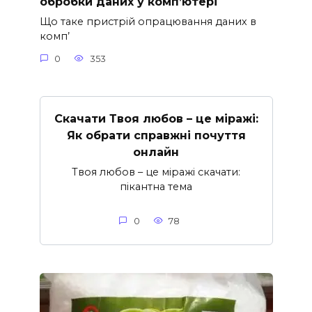
обробки даних у комп’ютері
Що таке пристрій опрацювання даних в
комп’
0
353
Скачати Твоя любов – це міражі:
Як обрати справжні почуття
онлайн
Твоя любов – це міражі скачати:
пікантна тема
0
78