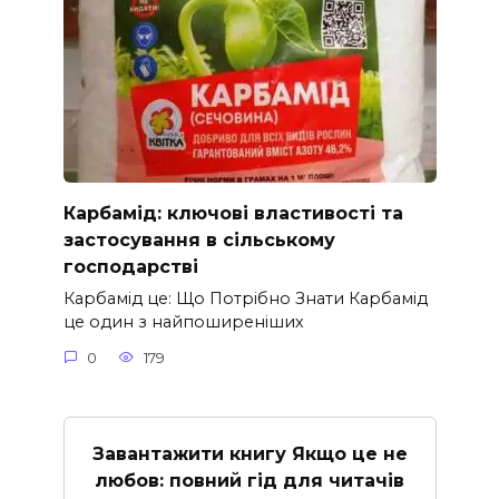
Карбамід: ключові властивості та
застосування в сільському
господарстві
Карбамід це: Що Потрібно Знати Карбамід
це один з найпоширеніших
0
179
Завантажити книгу Якщо це не
любов: повний гід для читачів