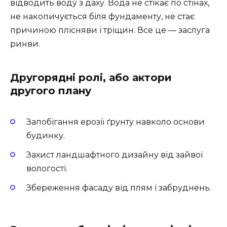
відводить воду з даху. Вода не стікає по стінах,
не накопичується біля фундаменту, не стає
причиною плісняви ​​і тріщин. Все це — заслуга
ринви.
Другорядні ролі, або актори
другого плану
Запобігання ерозії ґрунту навколо основи
будинку.
Захист ландшафтного дизайну від зайвої
вологості.
Збереження фасаду від плям і забруднень.