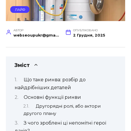
ЛАЙФ
АВТОР
ОПУБЛІКОВАНО
webseoupukr@gmail.com
2 Грудня, 2025
Зміст
Що таке ринва: розбір до
найдрібніших деталей
Основні функції ринви
Другорядні ролі, або актори
другого плану
З чого зроблені ці непомітні герої
дахів?