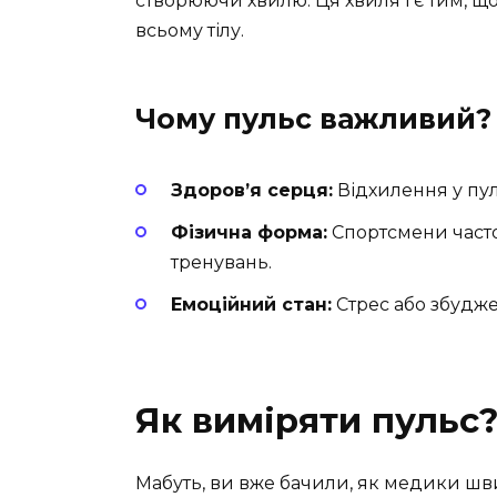
створюючи хвилю. Ця хвиля і є тим, щ
всьому тілу.
Чому пульс важливий?
Здоров’я серця:
Відхилення у пул
Фізична форма:
Спортсмени часто
тренувань.
Емоційний стан:
Стрес або збудже
Як виміряти пульс
Мабуть, ви вже бачили, як медики шви