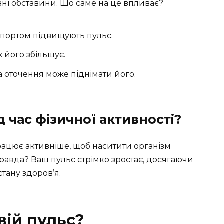
зні обставини. Що саме на це впливає?
спортом підвищують пульс.
його збільшує.
 оточення може піднімати його.
д час фізичної активності?
рацює активніше, щоб наситити організм
правда? Ваш пульс стрімко зростає, досягаючи
стану здоров’я.
вій пульс?