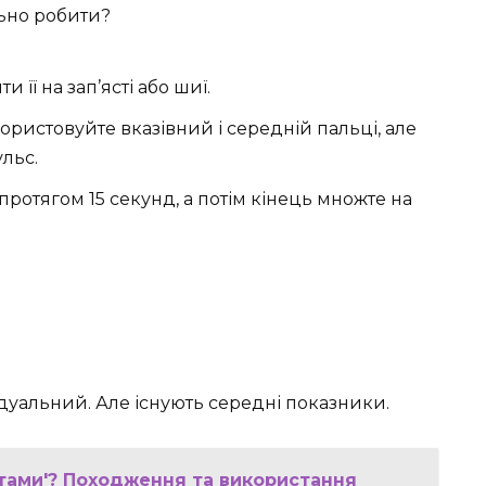
ьно робити?
 її на зап’ясті або шиї.
ристовуйте вказівний і середній пальці, але
льс.
ротягом 15 секунд, а потім кінець множте на
дуальний. Але існують середні показники.
ятами'? Походження та використання