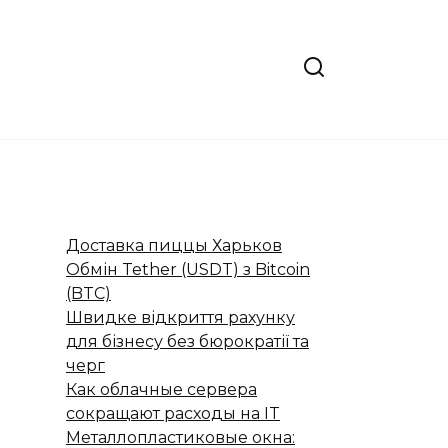
Доставка пиццы Харьков
Обмін Tether (USDT) з Bitcoin
(BTC)
Швидке відкриття рахунку
для бізнесу без бюрократії та
черг
Как облачные сервера
сокращают расходы на IT
Металлопластиковые окна: