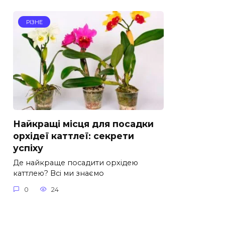
РІЗНЕ
Найкращі місця для посадки
орхідеї каттлеї: секрети
успіху
Де найкраще посадити орхідею
каттлею? Всі ми знаємо
0
24