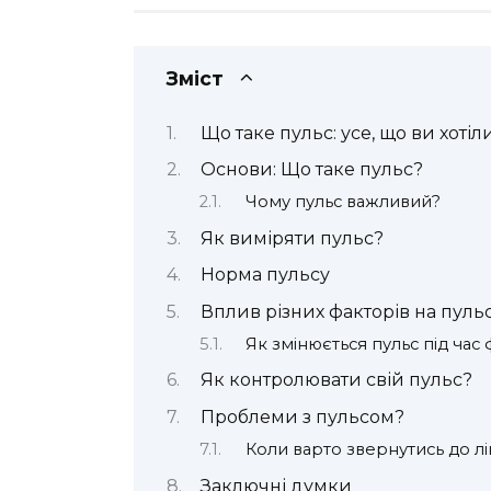
Зміст
Що таке пульс: усе, що ви хотіл
Основи: Що таке пульс?
Чому пульс важливий?
Як виміряти пульс?
Норма пульсу
Вплив різних факторів на пуль
Як змінюється пульс під час 
Як контролювати свій пульс?
Проблеми з пульсом?
Коли варто звернутись до л
Заключні думки