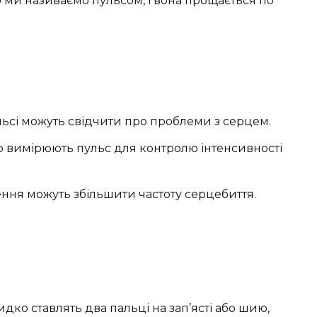
о ми називаємо пульсом, і вона прощається по
ьсі можуть свідчити про проблеми з серцем.
 вимірюють пульс для контролю інтенсивності
ння можуть збільшити частоту серцебиття.
?
дко ставлять два пальці на зап’ясті або шию,