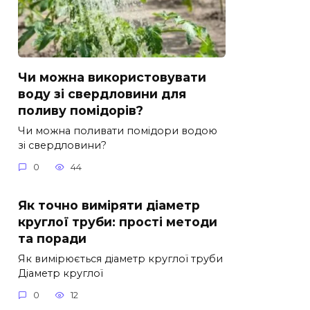
Чи можна використовувати
воду зі свердловини для
поливу помідорів?
Чи можна поливати помідори водою
зі свердловини?
0
44
Як точно виміряти діаметр
круглої труби: прості методи
та поради
Як вимірюється діаметр круглої труби
Діаметр круглої
0
12