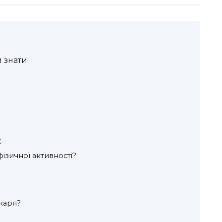
и знати
с
фізичної активності?
ікаря?