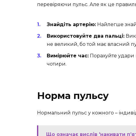
перевіряючи пульс. Але як це правил
Знайдіть артерію:
Найлегше знайти
Використовуйте два пальці:
Вико
не великий, бо той має власний пу
Вимірюйте час:
Порахуйте удари п
чотири.
Норма пульсу
Нормальний пульс у кожного – індиві
Що означає вислів 'накивати п’