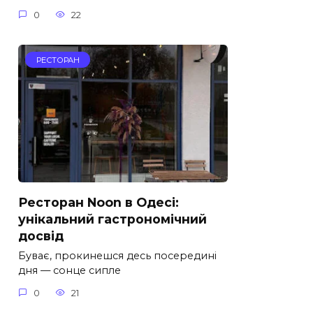
0
22
РЕСТОРАН
Ресторан Noon в Одесі:
унікальний гастрономічний
досвід
Буває, прокинешся десь посередині
дня — сонце сипле
0
21