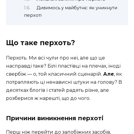
Дивимось у майбутнє: як уникнути
перхоті
Що таке перхоть?
Перхоть. Ми всі чули про неї, але що це
насправді таке? Білі пластівці на плечах, іноді
свербіж — о, той класичний сценарій.
Але
, як
потрапляють ці ненависні штуки на голову? В
десятках блогів і статей радять різне, але
розберися ж нарешті, що до чого.
Причини виникнення перхоті
Перш ніж перейти до запобіжних засобів,