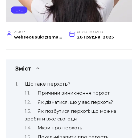
LIFE
АВТОР
ОПУБЛІКОВАНО
webseoupukr@gmail.com
28 Грудня, 2025
Зміст
Що таке перхоть?
Причини виникнення перхоті
Як дізнатися, що у вас перхоть?
Як позбутися перхоті: що можна
зробити вже сьогодні
Міфи про перхоть
Локальні запити про перхоть