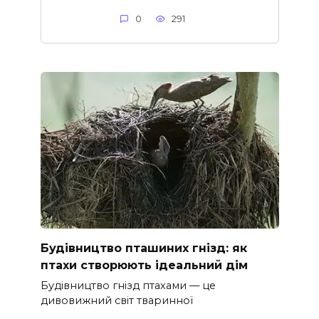
0
291
Будівництво пташиних гнізд: як
птахи створюють ідеальний дім
Будівництво гнізд птахами — це
дивовижний світ тваринної