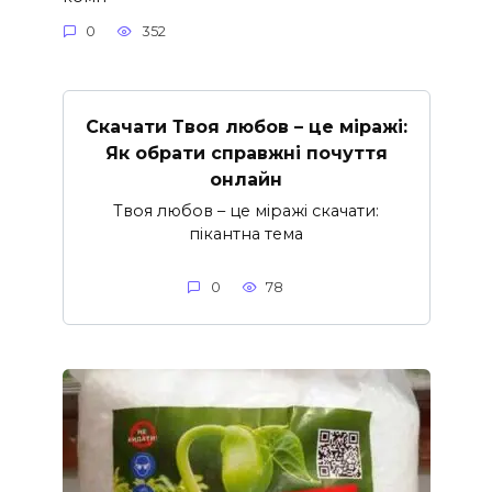
0
352
Скачати Твоя любов – це міражі:
Як обрати справжні почуття
онлайн
Твоя любов – це міражі скачати:
пікантна тема
0
78