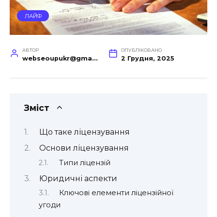
ЛАЙФ
АВТОР
ОПУБЛІКОВАНО
webseoupukr@gmail.com
2 Грудня, 2025
Зміст
Що таке ліцензування
Основи ліцензування
Типи ліцензій
Юридичні аспекти
Ключові елементи ліцензійної
угоди